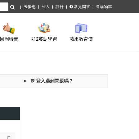
🎁優惠
登入
註冊
常見問答
🛒購物車
周周特賣
K12英語學習
蘋果教育價
💬 登入遇到問題嗎？