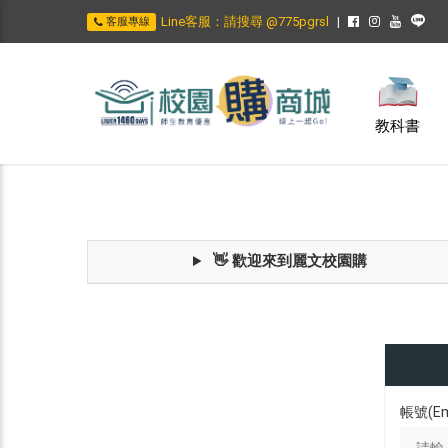
Line客服：請搜尋 @775pgrsl
客服專線
教科書
👋 歡迎來到麗文校園購
帳號(Em