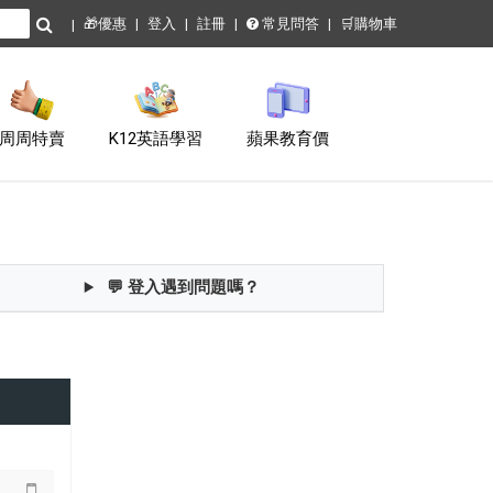
🎁優惠
登入
註冊
常見問答
🛒購物車
周周特賣
K12英語學習
蘋果教育價
💬 登入遇到問題嗎？