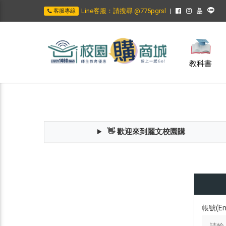
Line客服：請搜尋 @775pgrsl
客服專線
教科書
👋 歡迎來到麗文校園購
帳號(Em