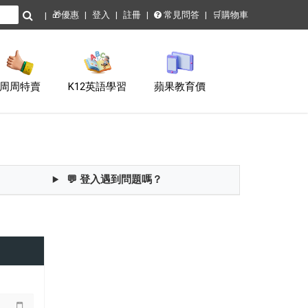
🎁優惠
登入
註冊
常見問答
🛒購物車
周周特賣
K12英語學習
蘋果教育價
💬 登入遇到問題嗎？