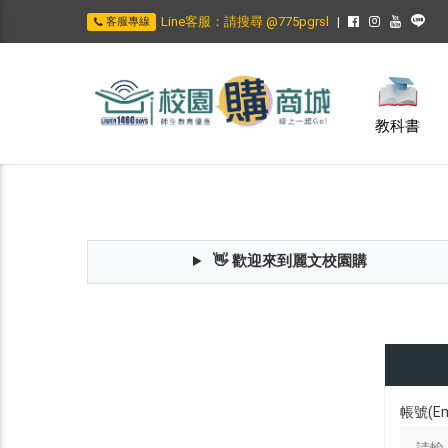
Line客服：請搜尋 @775pgrsl
客服專線
教科書
👋 歡迎來到麗文校園購
帳號(Em