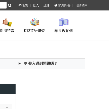
🎁優惠
登入
註冊
常見問答
🛒購物車
周周特賣
K12英語學習
蘋果教育價
💬 登入遇到問題嗎？