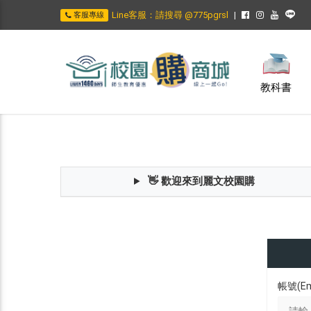
Line客服：請搜尋 @775pgrsl
客服專線
教科書
👋 歡迎來到麗文校園購
帳號(Em