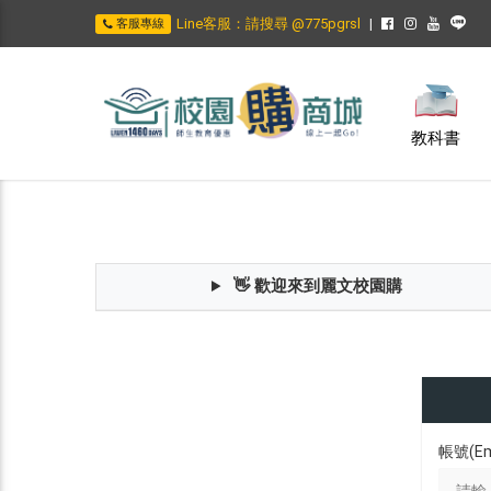
Line客服：請搜尋 @775pgrsl
客服專線
教科書
👋 歡迎來到麗文校園購
帳號(Em