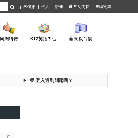
🎁優惠
登入
註冊
常見問答
🛒購物車
周周特賣
K12英語學習
蘋果教育價
💬 登入遇到問題嗎？