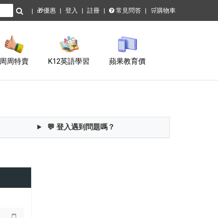
🎁優惠
登入
註冊
常見問答
🛒購物車
周周特賣
K12英語學習
蘋果教育價
💬 登入遇到問題嗎？