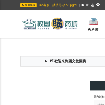
Line客服：請搜尋 @775pgrsl
客服專線
教科書
👋 歡迎來到麗文校園購
帳號(Em