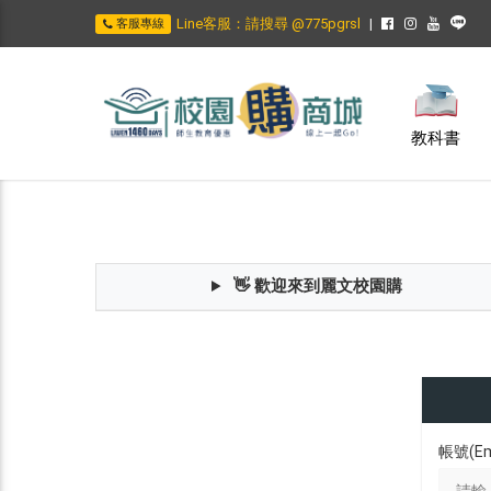
Line客服：請搜尋 @775pgrsl
客服專線
教科書
👋 歡迎來到麗文校園購
帳號(Em