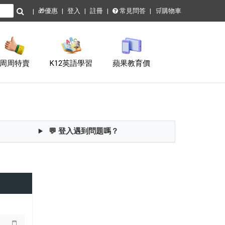
🎁優惠
登入
註冊
常見問答
🛒購物車
周周特賣
K12英語學習
蘋果教育價
💬 登入遇到問題嗎？