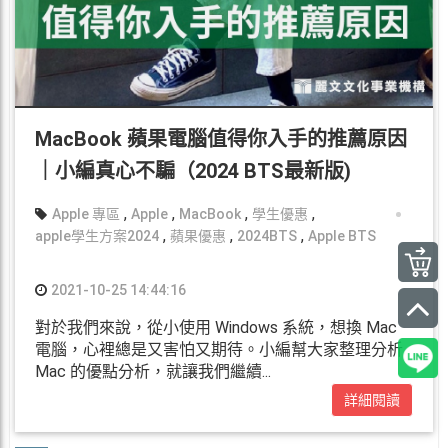
MacBook 蘋果電腦值得你入手的推薦原因
｜小編真心不騙（2024 BTS最新版)
,
,
,
,
Apple 專區
Apple
MacBook
學生優惠
,
,
,
apple學生方案2024
蘋果優惠
2024BTS
Apple BTS
2021-10-25 14:44:16
對於我們來說，從小使用 Windows 系統，想換 Mac
電腦，心裡總是又害怕又期待。小編幫大家整理分析
Mac 的優點分析，就讓我們繼續...
詳細閱讀