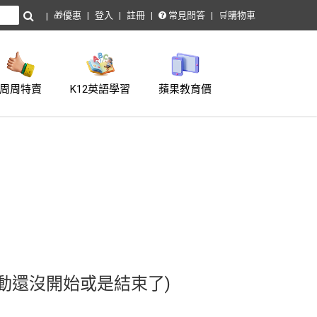
🎁優惠
登入
註冊
常見問答
🛒購物車
周周特賣
K12英語學習
蘋果教育價
動還沒開始或是結束了)