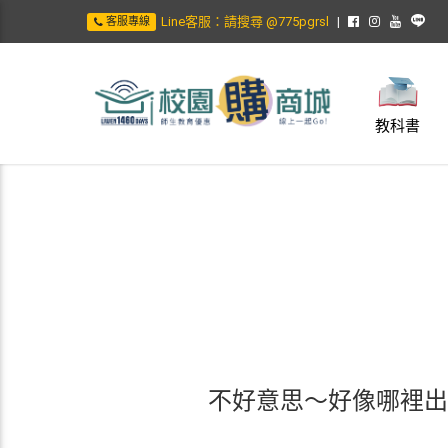
Line客服：請搜尋 @775pgrsl
客服專線
教科書
不好意思～好像哪裡出