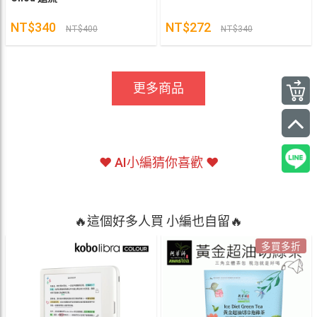
NT$340
NT$272
NT$400
NT$340
更多商品
❤ AI小編猜你喜歡 ❤
🔥這個好多人買 小編也自留🔥
多買多折