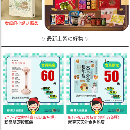
看療癒小說 送贈品
✨ 最新上架の好物 ✨
8/17~8/23週特賣 (到店取免運)
8/17~8/23週特賣 (到店取免運)
粉晶雙頭按摩儀
就算天天外食也能瘦