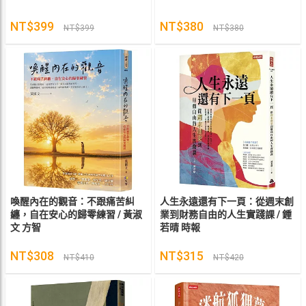
NT$399
NT$380
NT$399
NT$380
喚醒內在的觀音：不跟痛苦糾
人生永遠還有下一頁：從週末創
纏，自在安心的歸零練習 / 黃淑
業到財務自由的人生實踐課 / 鍾
文 方智
若晴 時報
NT$308
NT$315
NT$410
NT$420