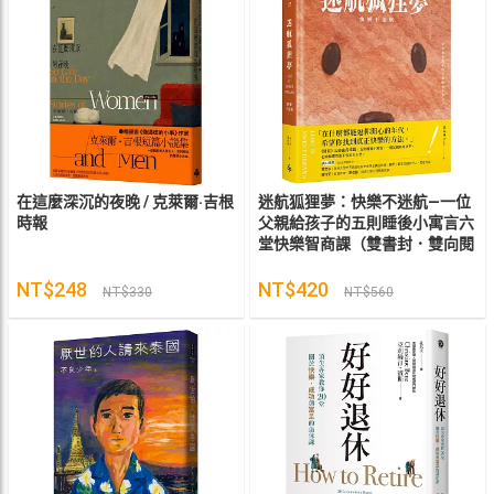
在這麼深沉的夜晚 / 克萊爾‧吉根
迷航狐狸夢：快樂不迷航—一位
時報
父親給孩子的五則睡後小寓言六
堂快樂智商課（雙書封．雙向閱
讀） / 葉向林Noah 時報
NT$248
NT$420
NT$330
NT$560