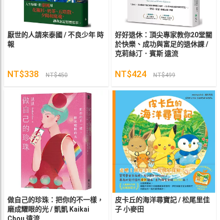
厭世的人請來泰國 / 不良少年 時
好好退休：頂尖專家教你20堂關
報
於快樂、成功與富足的退休課 /
克莉絲汀．賓斯 遠流
NT$338
NT$424
NT$450
NT$499
做自己的珍珠：把你的不一樣，
皮卡丘的海洋尋寶記 / 松尾里佳
磨成耀眼的光 / 凱凱 Kaikai
子 小麥田
Chou 遠流