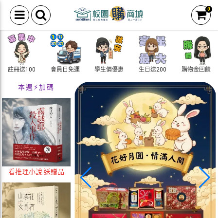
0
註冊送100
會員日免運
學生價優惠
生日送200
購物金回饋
本週⚡加碼
看推理小說 送贈品