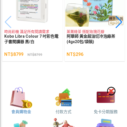
時尚彩機 滿足所有閱讀需求
蒸菁綠茶 搭配玫瑰花瓣
Kobo Libra Colour 7 吋彩色電
阿華師 黃金超油切冷泡綠茶
子書閱讀器 黑/白
(4gx20包/袋裝)
NT$8799
NT$296
NT$8799
會員購物金
付款方式
免卡分期服務