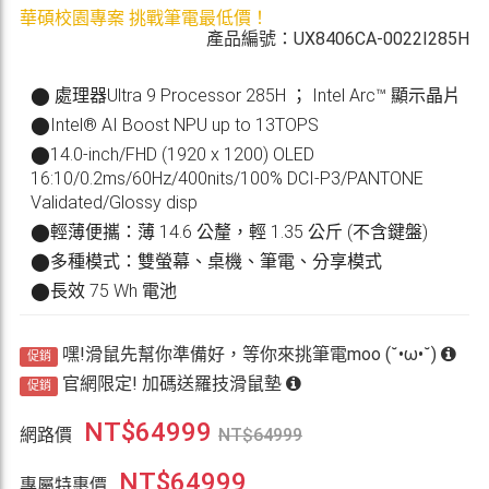
華碩校園專案 挑戰筆電最低價！
產品編號：UX8406CA-0022I285H
⬤ 處理器Ultra 9 Processor 285H ； Intel Arc™ 顯示晶片
⬤Intel® AI Boost NPU up to 13TOPS
⬤14.0-inch/FHD (1920 x 1200) OLED
16:10/0.2ms/60Hz/400nits/100% DCI-P3/PANTONE
Validated/Glossy disp
⬤輕薄便攜：薄 14.6 公釐，輕 1.35 公斤 (不含鍵盤)
⬤多種模式：雙螢幕、桌機、筆電、分享模式
⬤長效 75 Wh 電池
嘿!滑鼠先幫你準備好，等你來挑筆電moo (˘•ω•˘)
促銷
官網限定! 加碼送羅技滑鼠墊
促銷
NT$
64999
網路價
NT$
64999
NT$
64999
專屬特惠價