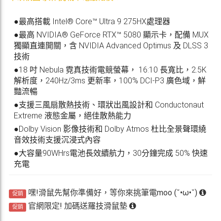
●最高搭載 Intel® Core™ Ultra 9 275HX處理器
●最高 NVIDIA® GeForce RTX™ 5080 顯示卡，配備 MUX
獨顯直連開關，含 NVIDIA Advanced Optimus 及 DLSS 3
技術
●18 吋 Nebula 霓真技術電競螢幕， 16:10 長寬比，2.5K
解析度，240Hz/3ms 更新率，100% DCI-P3 廣色域，鮮
豔流暢
●支援三風扇散熱技術、環狀出風設計和 Conductonaut
Extreme 液態金屬，絕佳散熱能力
●Dolby Vision 影像技術和 Dolby Atmos 杜比全景聲環繞
音效技術支援沉浸式內容
●大容量90WHrs電池長效續航力，30分鐘完成 50% 快速
充電
嘿!滑鼠先幫你準備好，等你來挑筆電moo (˘•ω•˘)
促銷
官網限定! 加碼送羅技滑鼠墊
促銷