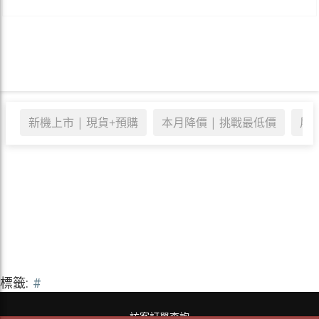
新機上市 | 現貨+預購
本月降價 | 挑戰最低價
展示
標籤:
#
訪客訂單查詢