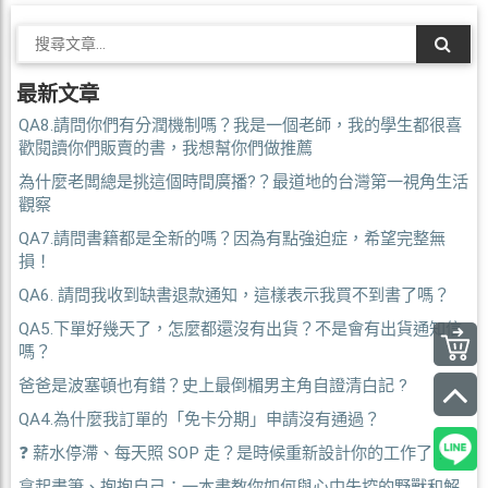
最新文章
QA8.請問你們有分潤機制嗎？我是一個老師，我的學生都很喜
歡閱讀你們販賣的書，我想幫你們做推薦
為什麼老闆總是挑這個時間廣播?？最道地的台灣第一視角生活
觀察
QA7.請問書籍都是全新的嗎？因為有點強迫症，希望完整無
損！
QA6. 請問我收到缺書退款通知，這樣表示我買不到書了嗎？
QA5.下單好幾天了，怎麼都還沒有出貨？不是會有出貨通知信
嗎？
爸爸是波塞頓也有錯？史上最倒楣男主角自證清白記 ?
QA4.為什麼我訂單的「免卡分期」申請沒有通過？
❓ 薪水停滯、每天照 SOP 走？是時候重新設計你的工作了！
拿起畫筆、抱抱自己：一本書教你如何與心中失控的野獸和解