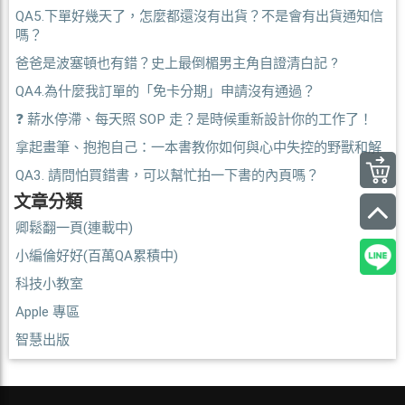
QA5.下單好幾天了，怎麼都還沒有出貨？不是會有出貨通知信
嗎？
爸爸是波塞頓也有錯？史上最倒楣男主角自證清白記 ?
QA4.為什麼我訂單的「免卡分期」申請沒有通過？
❓ 薪水停滯、每天照 SOP 走？是時候重新設計你的工作了！
拿起畫筆、抱抱自己：一本書教你如何與心中失控的野獸和解
QA3. 請問怕買錯書，可以幫忙拍一下書的內頁嗎？
文章分類
卿鬆翻一頁(連載中)
小編倫好好(百萬QA累積中)
科技小教室
Apple 專區
智慧出版