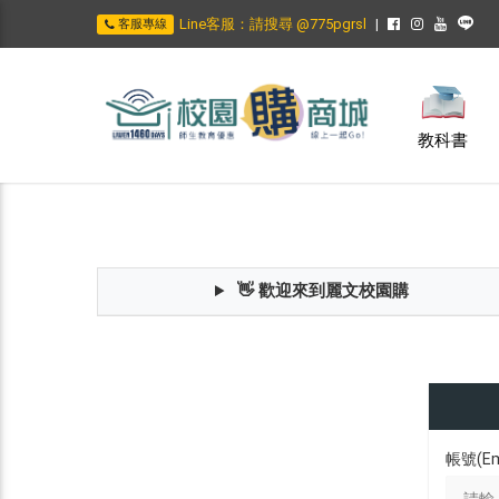
Line客服：請搜尋 @775pgrsl
客服專線
教科書
👋 歡迎來到麗文校園購
帳號(Em