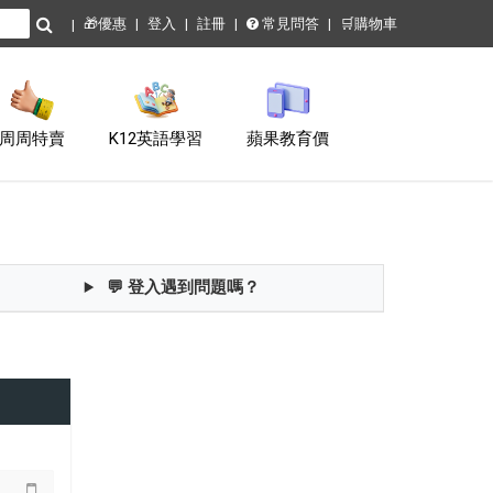
🎁優惠
登入
註冊
常見問答
🛒購物車
周周特賣
K12英語學習
蘋果教育價
💬 登入遇到問題嗎？