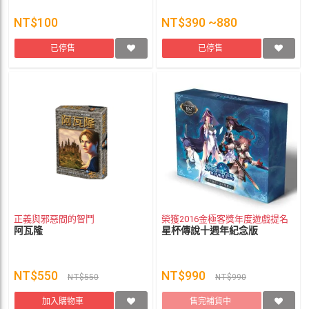
NT$100
NT$390 ~880
已停售
已停售
正義與邪惡間的智鬥
榮獲2016金極客獎年度遊戲提名
阿瓦隆
星杯傳說十週年紀念版
NT$550
NT$990
NT$550
NT$990
加入購物車
售完補貨中