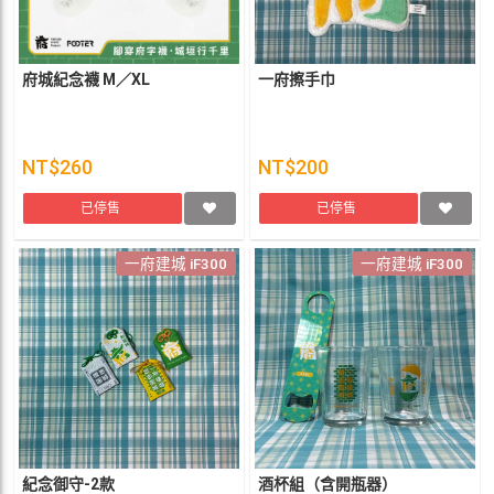
府城紀念襪 M／XL
一府擦手巾
NT$260
NT$200
已停售
已停售
一府建城 iF300
一府建城 iF300
紀念御守-2款
酒杯組（含開瓶器）