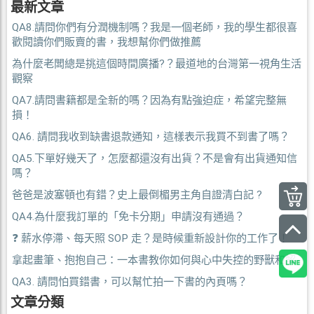
最新文章
QA8.請問你們有分潤機制嗎？我是一個老師，我的學生都很喜
歡閱讀你們販賣的書，我想幫你們做推薦
為什麼老闆總是挑這個時間廣播?？最道地的台灣第一視角生活
觀察
QA7.請問書籍都是全新的嗎？因為有點強迫症，希望完整無
損！
QA6. 請問我收到缺書退款通知，這樣表示我買不到書了嗎？
QA5.下單好幾天了，怎麼都還沒有出貨？不是會有出貨通知信
嗎？
爸爸是波塞頓也有錯？史上最倒楣男主角自證清白記 ?
QA4.為什麼我訂單的「免卡分期」申請沒有通過？
❓ 薪水停滯、每天照 SOP 走？是時候重新設計你的工作了！
拿起畫筆、抱抱自己：一本書教你如何與心中失控的野獸和解
QA3. 請問怕買錯書，可以幫忙拍一下書的內頁嗎？
文章分類