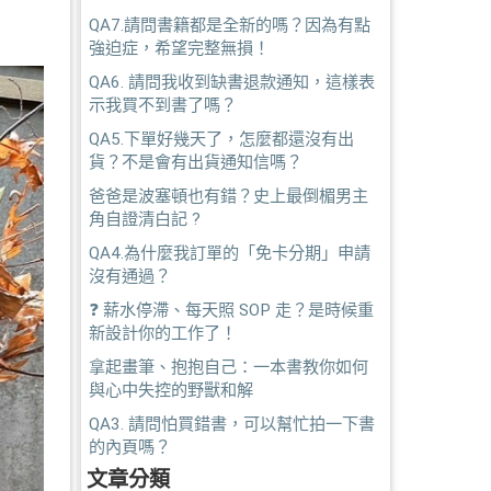
QA7.請問書籍都是全新的嗎？因為有點
強迫症，希望完整無損！
QA6. 請問我收到缺書退款通知，這樣表
示我買不到書了嗎？
QA5.下單好幾天了，怎麼都還沒有出
貨？不是會有出貨通知信嗎？
爸爸是波塞頓也有錯？史上最倒楣男主
角自證清白記 ?
QA4.為什麼我訂單的「免卡分期」申請
沒有通過？
❓ 薪水停滯、每天照 SOP 走？是時候重
新設計你的工作了！
拿起畫筆、抱抱自己：一本書教你如何
與心中失控的野獸和解
QA3. 請問怕買錯書，可以幫忙拍一下書
的內頁嗎？
文章分類