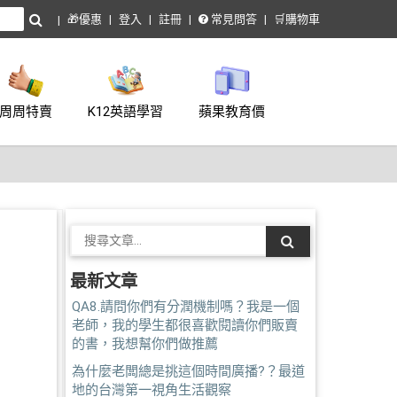
🎁優惠
登入
註冊
常見問答
🛒購物車
周周特賣
K12英語學習
蘋果教育價
最新文章
QA8.請問你們有分潤機制嗎？我是一個
老師，我的學生都很喜歡閱讀你們販賣
的書，我想幫你們做推薦
為什麼老闆總是挑這個時間廣播?？最道
地的台灣第一視角生活觀察