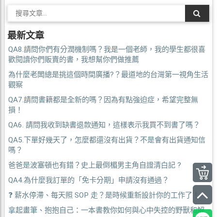
最新文章
QA8.請問你們有分潤機制嗎？我是一個老師，我的學生都很喜
歡閱讀你們販賣的書，我想幫你們做推薦
為什麼老闆總是挑這個時間廣播?？最道地的台灣第一視角生活
觀察
QA7.請問書籍都是全新的嗎？因為有點強迫症，希望完整無
損！
QA6. 請問我收到缺書退款通知，這樣表示我買不到書了嗎？
QA5.下單好幾天了，怎麼都還沒有出貨？不是會有出貨通知信
嗎？
爸爸是波塞頓也有錯？史上最倒楣男主角自證清白記 ?
QA4.為什麼我訂單的「免卡分期」申請沒有通過？
❓ 薪水停滯、每天照 SOP 走？是時候重新設計你的工作了！
拿起畫筆、抱抱自己：一本書教你如何與心中失控的野獸和解