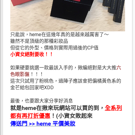
只能說，heme在這幾年真的是越來越厲害了～
雖然不是頂級的那種彩妝品
但從它的外型、價格到實際用過後的CP值
小資女絕對要收！！
如果硬要挑選一款最該入手的，揪編絕對是大大推
六
色眼影盤
！！！
這次只試用了粉桃色，過陣子應該會把偏橘黃色系的
金芒給包回家吧XDD
最後，也要跟大家分享好消息
就是heme在揪來玩網站可以買的到，
全
系列
都有再打折優惠
！(小資女敗起來
傳送門 >> heme 平價美妝