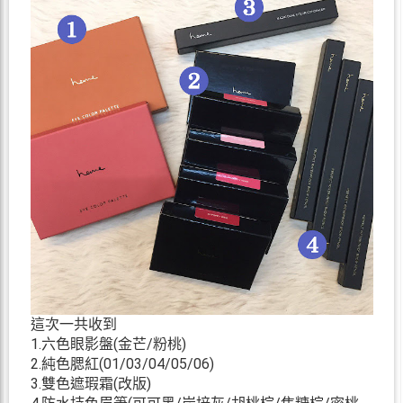
這次一共收到
1.六色眼影盤(金芒/粉桃)
2.純色腮紅(01/03/04/05/06)
3.雙色遮瑕霜(改版)