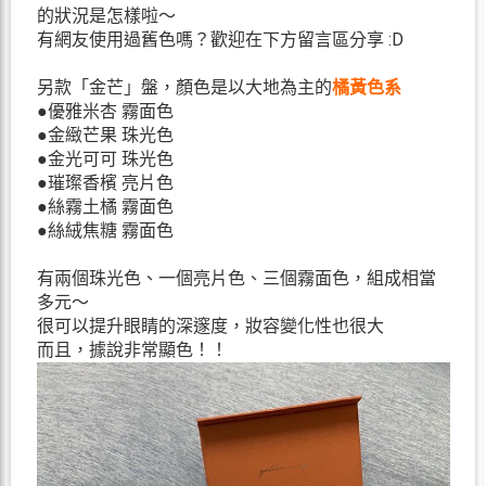
的狀況是怎樣啦～
有網友使用過舊色嗎？歡迎在下方留言區分享 :D
另款「金芒」盤，顏色是以大地為主的
橘黃色系
●優雅米杏 霧面色
●金緻芒果 珠光色
●金光可可 珠光色
●璀璨香檳 亮片色
●絲霧土橘 霧面色
●絲絨焦糖 霧面色
有兩個珠光色、一個亮片色、三個霧面色，組成相當
多元～
很可以提升眼睛的深邃度，妝容變化性也很大
而且，據說非常顯色！！