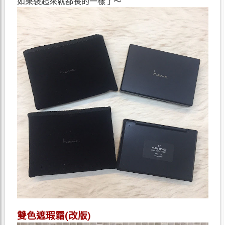
如果裝起來就都長的一樣了～
雙色遮瑕霜(改版)