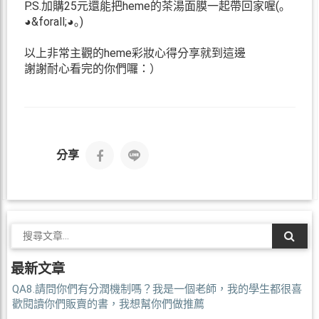
P.S.加購25元還能把heme的茶湯面膜一起帶回家喔(｡
◕&forall;◕｡)
以上非常主觀的heme彩妝心得分享就到這邊
謝謝耐心看完的你們囉：）
分享
最新文章
QA8.請問你們有分潤機制嗎？我是一個老師，我的學生都很喜
歡閱讀你們販賣的書，我想幫你們做推薦