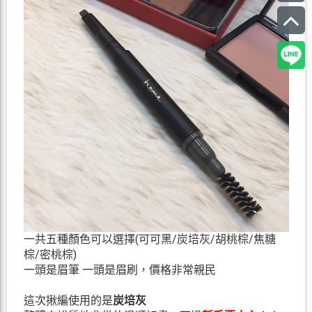
一共五種顏色可以選擇(可可黑/炭培灰/胡桃棕/焦糖
棕/密桃棕)
一頭是眉筆 一頭是眉刷，價格非常親民
這次揪編使用的是
炭培灰