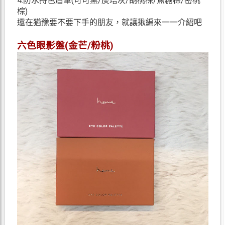
4.防水持色眉筆(可可黑/炭培灰/胡桃棕/焦糖棕/密桃
棕)
還在猶豫要不要下手的朋友，就讓揪編來一一介紹吧
六色眼影盤(金芒/粉桃)