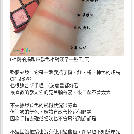
(相機拍攝起來顏色相對淡了一些T_T)
整體來說，它是一盤囊括了粉、紅、橘、棕色的超高
CP眼影盤
也很適合新手喔！(怎麼畫都好看
最喜歡的就是它的亮片顆粒感，很自然不會太大
不過據說舊色的飛粉狀況很嚴重
但這次的新色，應該有改善掉這個問題
因為手指去碰或輕吹也不會飛的到處都是
不過因為揪編也沒有使用過舊色，所以也不知道原先