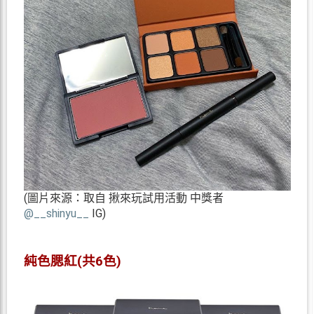
(圖片來源：取自 揪來玩試用活動 中獎者
@__shinyu__
IG)
純色腮紅(共6色)