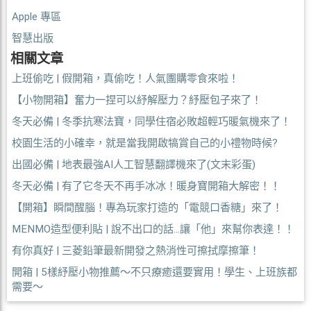
Apple 專區
智慧出版
相關文章
上班偷吃 | 假開箱，真偷吃！人氣團購零食來啦！
【小物開箱】奮力一捏可以紓解壓力？紓壓包子來了！
冬天必備 | 冬季抗寒法寶，同學住宿必敗超輕巧暖氣機來了！
校園生活的小確幸，就是當我開啟犒賞自己的小禮物時候?
出國必備 | 地表最強AI人工智慧翻譯機來了(文末彩蛋)
冬天必備 | 有了它冬天不再手冰冰！暖身寶開箱大解密！！
【開箱】瞬間醒腦！專為玩家打造的「電競口香糖」來了！
MENMO造型便利貼 | 說不出口的話...讓「他」來幫你表達！！
有你真好 | 三菱鉛筆最新開發之熱消性可擦拭摩擦筆！
開箱 | 5樣紓壓小物推薦～不只療癒還要實用！學生、上班族都
需要～