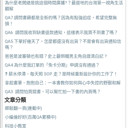
為什麼老闆總是挑這個時間廣播?？最道地的台灣第一視角生活
觀察
QA7.請問書籍都是全新的嗎？因為有點強迫症，希望完整無
損！
QA6. 請問我收到缺書退款通知，這樣表示我買不到書了嗎？
QA5.下單好幾天了，怎麼都還沒有出貨？不是會有出貨通知信
嗎？
爸爸是波塞頓也有錯？史上最倒楣男主角自證清白記 ?
QA4.為什麼我訂單的「免卡分期」申請沒有通過？
❓ 薪水停滯、每天照 SOP 走？是時候重新設計你的工作了！
拿起畫筆、抱抱自己：一本書教你如何與心中失控的野獸和解
QA3. 請問怕買錯書，可以幫忙拍一下書的內頁嗎？
文章分類
卿鬆翻一頁(連載中)
小編倫好好(百萬QA累積中)
科技小教室