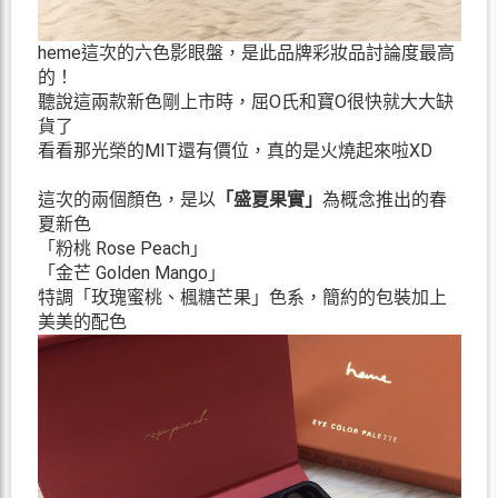
heme這次的六色影眼盤，是此品牌彩妝品討論度最高
的！
聽說這兩款新色剛上市時，屈O氏和寶O很快就大大缺
貨了
看看那光榮的MIT還有價位，真的是火燒起來啦XD
這次的兩個顏色，是以
「盛夏果實」
為概念推出的春
夏新色
「粉桃 Rose Peach」
「金芒 Golden Mango」
特調「玫瑰蜜桃、楓糖芒果」色系，簡約的包裝加上
美美的配色