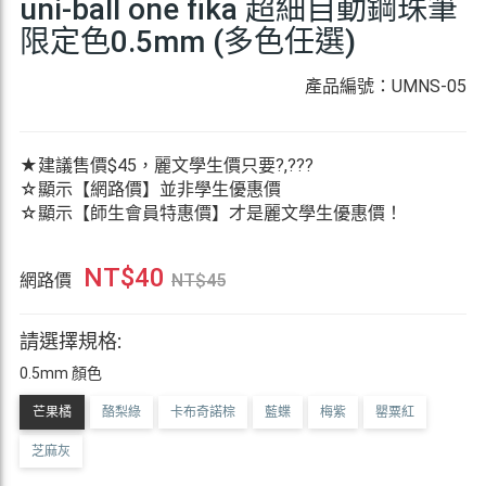
uni-ball one fika 超細自動鋼珠筆
限定色0.5mm (多色任選)
產品編號：UMNS-05
★建議售價$45，麗文學生價只要?,???
☆顯示【網路價】並非學生優惠價
☆顯示【師生會員特惠價】才是麗文學生優惠價！
NT$
40
網路價
NT$
45
請選擇規格:
0.5mm 顏色
芒果橘
酪梨綠
卡布奇諾棕
藍蝶
梅紫
罌粟紅
芝麻灰