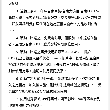
與抽獎。
3. 活動二為2019年原台南南紡/台南大遠百/台南FOCUS/
高雄大遠百威秀影城LINE@好友，以及填答LINE2.0官方帳號
「好友興趣問券」居住所在地為嘉義以南者，方能收到任務
卡。
4. 活動二贈送之「免費電影票」僅限前100名達成任務
者，且限定台南FOCUS威秀影城領取劃位使用。
5. 活動二贈送之票券使用期限至2020/04/30，將於
03/06(五)自動匯入至得獎者iShow卡帳戶中，欲使用請至台南
FOCUS威秀影城現場出示iShow卡或官方APP虛擬條碼，取票
劃位使用完畢，逾期未使用視同放棄。
6. 活動二將於02/24(一)執行系統確認作業，成功邀請加
入之定義為「加入後未發生刪除封鎖退出帳號之情況」。中獎
名單將於03/06(五)公布於威秀影城官網。
7. 使用威秀影城APP訂票者，請至影城iShow專區機台列
印購票證明方可抽獎。