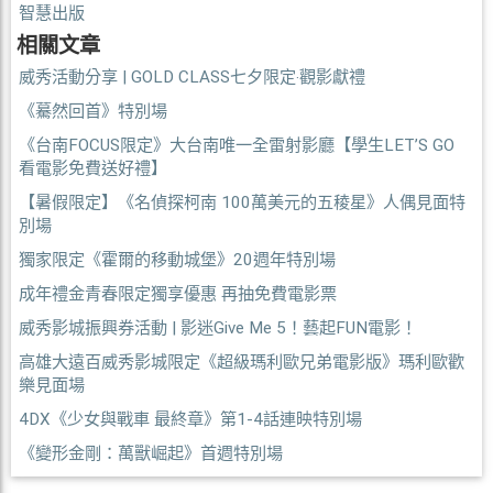
智慧出版
相關文章
威秀活動分享 | GOLD CLASS七夕限定‧觀影獻禮
《驀然回首》特別場
《台南FOCUS限定》大台南唯一全雷射影廳【學生LET’S GO
看電影免費送好禮】
【暑假限定】《名偵探柯南 100萬美元的五稜星》人偶見面特
別場
獨家限定《霍爾的移動城堡》20週年特別場
成年禮金青春限定獨享優惠 再抽免費電影票
威秀影城振興券活動 | 影迷Give Me 5！藝起FUN電影！
高雄大遠百威秀影城限定《超級瑪利歐兄弟電影版》瑪利歐歡
樂見面場
4DX《少女與戰車 最終章》第1-4話連映特別場
《變形金剛：萬獸崛起》首週特別場