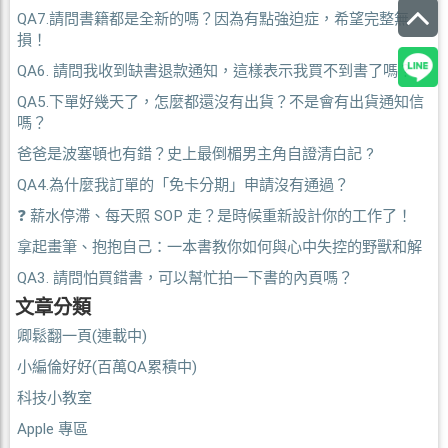
QA7.請問書籍都是全新的嗎？因為有點強迫症，希望完整無
損！
QA6. 請問我收到缺書退款通知，這樣表示我買不到書了嗎？
QA5.下單好幾天了，怎麼都還沒有出貨？不是會有出貨通知信
嗎？
爸爸是波塞頓也有錯？史上最倒楣男主角自證清白記 ?
QA4.為什麼我訂單的「免卡分期」申請沒有通過？
❓ 薪水停滯、每天照 SOP 走？是時候重新設計你的工作了！
拿起畫筆、抱抱自己：一本書教你如何與心中失控的野獸和解
QA3. 請問怕買錯書，可以幫忙拍一下書的內頁嗎？
文章分類
卿鬆翻一頁(連載中)
小編倫好好(百萬QA累積中)
科技小教室
Apple 專區