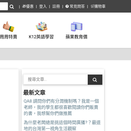
🎁優惠
登入
註冊
常見問答
🛒購物車
周周特賣
K12英語學習
蘋果教育價
最新文章
QA8.請問你們有分潤機制嗎？我是一個
老師，我的學生都很喜歡閱讀你們販賣
的書，我想幫你們做推薦
為什麼老闆總是挑這個時間廣播?？最道
地的台灣第一視角生活觀察