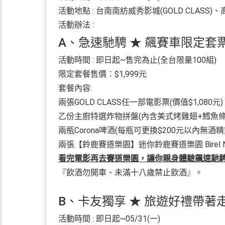
活動地點 : 台南南紡威秀影城(GOLD CLASS)、
活動辦法 :
A、急速馳騁 ★ 飆賽車限定套
活動時間 : 即日起~售完為止(全台限量100組)
限定套餐售價：$1,999元
套餐內容:
兩張GOLD CLASS任一部電影票(價值$1,080元
乙份主廚特選炸物拼盤(內含美式烤雞翅+鱈魚條+起
兩瓶Corona啤酒(每瓶可更換$200元以內無酒精
兩張【鈴鹿賽道樂園】迷你鈴鹿賽道樂園 Birel N3
看完電影再去賽道樂園，讓你親身體驗飆速馳
『飲酒勿開車、未滿十八歲禁止飲酒』。
B、卡友獨享 ★ 旅遊好禮帶著
活動時間 : 即日起~05/31(一)