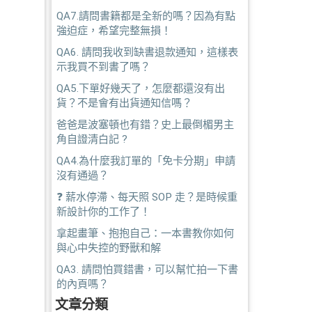
QA7.請問書籍都是全新的嗎？因為有點
強迫症，希望完整無損！
QA6. 請問我收到缺書退款通知，這樣表
示我買不到書了嗎？
QA5.下單好幾天了，怎麼都還沒有出
貨？不是會有出貨通知信嗎？
爸爸是波塞頓也有錯？史上最倒楣男主
角自證清白記 ?
QA4.為什麼我訂單的「免卡分期」申請
沒有通過？
❓ 薪水停滯、每天照 SOP 走？是時候重
新設計你的工作了！
拿起畫筆、抱抱自己：一本書教你如何
與心中失控的野獸和解
QA3. 請問怕買錯書，可以幫忙拍一下書
的內頁嗎？
文章分類