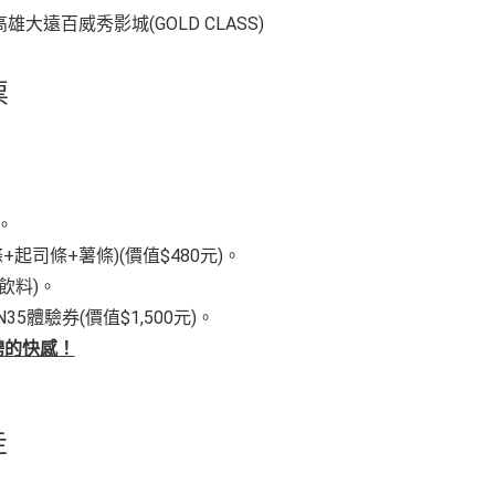
高雄大遠百威秀影城(GOLD CLASS)
票
)。
司條+薯條)(價值$480元)。
飲料)。
5體驗券(價值$1,500元)。
騁的快感！
走