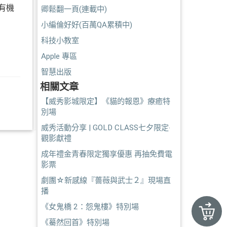
有機
卿鬆翻一頁(連載中)
小編倫好好(百萬QA累積中)
科技小教室
Apple 專區
智慧出版
相關文章
【威秀影城限定】《貓的報恩》療癒特
別場
威秀活動分享 | GOLD CLASS七夕限定‧
觀影獻禮
成年禮金青春限定獨享優惠 再抽免費電
影票
劇團☆新感線『薔薇與武士２』現場直
播
《女鬼橋 2：怨鬼樓》特別場
《驀然回首》特別場