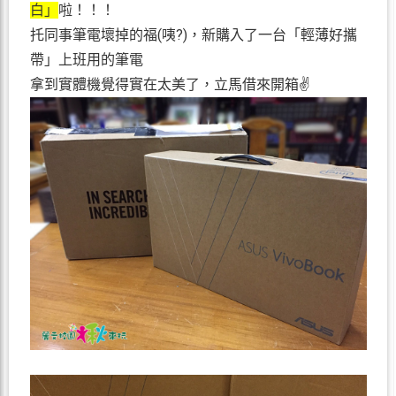
白」
啦！！！
托同事筆電壞掉的福(咦?)，新購入了一台「輕薄好攜
帶」上班用的筆電
拿到實體機覺得實在太美了，立馬借來開箱✌