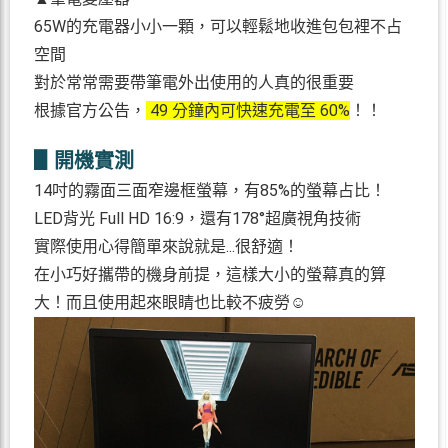
65W的充電器小小一顆，可以輕鬆地收進包包裡不占
空間
對於常常需要帶筆電外出使用的人真的很重要
根據官方公告，
49 分鐘內可快速充電至 60%
！！
▋開機實測
14吋的霧面三面窄邊框螢幕，有85%的螢幕占比！
LED背光 Full HD 16:9，還有178°超廣視角技術
實際使用心得簡單來說就是...很舒適！
在小巧好攜帶的機身前提，這樣大小的螢幕真的算
大！而且使用起來眼睛也比較不疲勞☺️