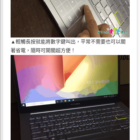
▲輕觸長按就能將數字鍵叫出，平常不需要也可以關
著省電，隨時可開關超方便！