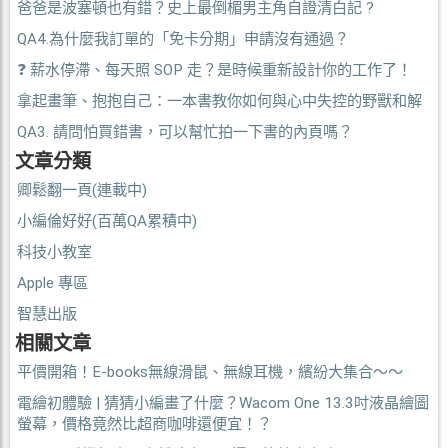
爸爸是波塞頓也有錯？史上最倒楣男主角自證清白記 ?
QA4.為什麼我訂單的「免卡分期」申請沒有通過？
❓ 薪水停滯、每天照 SOP 走？是時候重新設計你的工作了！
拿起畫筆、抱抱自己：一本書教你如何與心中失控的野獸和解
QA3. 請問怕買錯書，可以幫忙拍一下書的內頁嗎？
文章分類
卿鬆翻一頁(連載中)
小編倫好好(百萬QA累積中)
科技小教室
Apple 專區
智慧出版
相關文章
平價開箱！E-books無線滑鼠、無線耳機，繽紛大集合～～
電繪初體驗 | 猜猜小編畫了什麼？Wacom One 13.3吋液晶繪圖
螢幕，價格竟然比超商咖啡還便宜！？