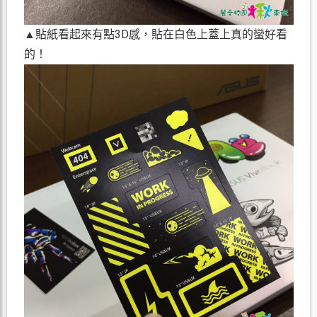
▲貼紙看起來有點3D感，貼在白色上蓋上真的蠻好看
的！