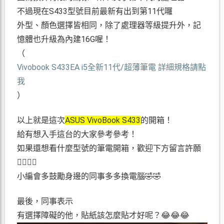
不過現在S433型號目前最新有出到第11代囉
外型、顏色選擇皆相同，除了處理器等級提升外，記
憶體也升級為內建16G喔！
（
Vivobook S433EA i5全新11代/超薄筆電 詳細規格請點
我
）
以上就是這次
ASUS VivoBook S433
的開箱！
給有想入手這台的大家參考參考！
如果還想看什麼型號的筆電開箱，歡迎下方留言許願
🙋‍♀️🙋‍♂️
小編會多鼓勵身邊的同事多多換電腦🤣🤣
最後，同事表示
有選擇障礙的他，貼紙該怎麼貼才好呢？😂😂😂