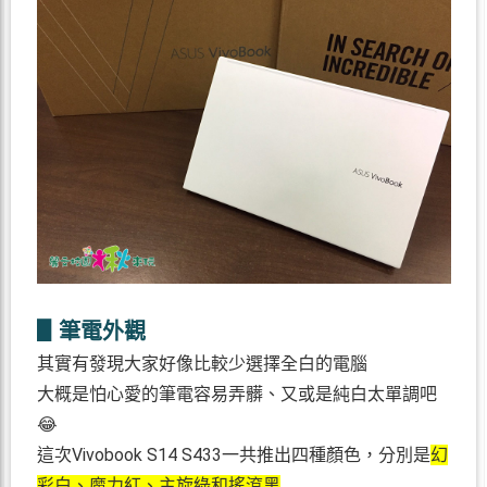
▋筆電外觀
其實有發現大家好像比較少選擇全白的電腦
大概是怕心愛的筆電容易弄髒、又或是純白太單調吧
😂
這次Vivobook S14 S433一共推出四種顏色，分別是
幻
彩白、魔力紅、主旋綠和搖滾黑