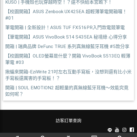
KUSO | 手機殼也玩穿越時空！？還不快給本宮跪下！
【校園開箱】ASUS Zenbook UX425EA 超輕薄筆電開箱囉！
#01
筆電開箱 | 全新設計！ASUS TUF FX516PR入門款電競筆電
【筆電開箱】ASUS VivoBook S14 S435EA 秘境綠 心得分享
開箱 | 瑞典品牌 DeFunc TRUE 系列真無線藍牙耳機 #5款分享
【校園開箱】OLED螢幕是什麼？開箱 VivoBook S513EQ 輕薄
筆電 #03
揪編來開箱-EziWrite 21吋左右互動手寫板，沒想到還有比小米
手寫板還厲害的手寫板！？
開箱 | SOUL EMOTION2 超輕量的真無線藍牙耳機～效能究竟
如何呢？
訪客訂單查詢
麗文校園購~教科書一本免運！ © 2026 All Rights Reserved