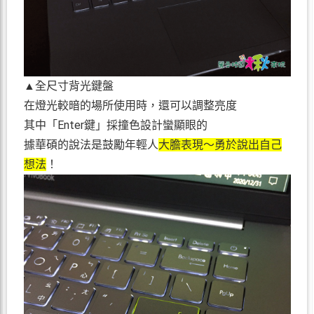
▲全尺寸背光鍵盤
在燈光較暗的場所使用時，還可以調整亮度
其中「Enter鍵」採撞色設計蠻顯眼的
據華碩的說法是鼓勵年輕人
大膽表現～勇於說出自己
想法
！