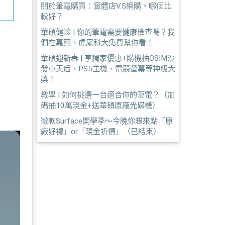
關於筆電購買：實體店V.S網購，哪個比
較好？
華碩健診 | 你的筆電需要健康檢查嗎？我
們在嘉藥、虎尾科大免費幫你看！
華碩迎新春 | 享獨家優惠+購機抽OSIM沙
發小天后、PS5主機、電競螢幕等神級大
獎！
教學 | 如何挑選一台適合你的筆電？（加
碼抽10萬現金+送華碩原廠光碟機）
微軟Surface開學季～今晚你想來點「原
廠好禮」or「現金折價」（已結束）