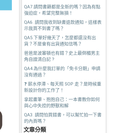
QA7.請問書籍都是全新的嗎？因為有點
強迫症，希望完整無損！
QA6. 請問我收到缺書退款通知，這樣表
示我買不到書了嗎？
QA5.下單好幾天了，怎麼都還沒有出
貨？不是會有出貨通知信嗎？
爸爸是波塞頓也有錯？史上最倒楣男主
角自證清白記 ?
QA4.為什麼我訂單的「免卡分期」申請
沒有通過？
❓ 薪水停滯、每天照 SOP 走？是時候重
新設計你的工作了！
拿起畫筆、抱抱自己：一本書教你如何
與心中失控的野獸和解
QA3. 請問怕買錯書，可以幫忙拍一下書
的內頁嗎？
文章分類