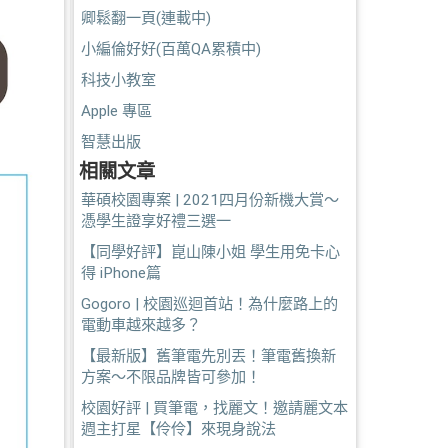
卿鬆翻一頁(連載中)
小編倫好好(百萬QA累積中)
科技小教室
Apple 專區
智慧出版
相關文章
華碩校園專案 | 2021四月份新機大賞～
憑學生證享好禮三選一
【同學好評】崑山陳小姐 學生用免卡心
得 iPhone篇
Gogoro | 校園巡迴首站！為什麼路上的
電動車越來越多？
【最新版】舊筆電先別丟！筆電舊換新
方案～不限品牌皆可參加！
校園好評 | 買筆電，找麗文！邀請麗文本
週主打星【伶伶】來現身說法