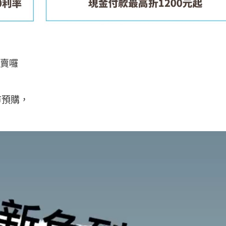
色開賣囉
門市預購，
！