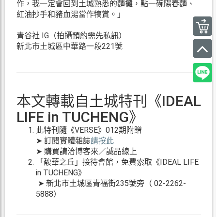
作，我一定會回到土城熟悉的麵攤，點一碗陽春麵、
紅油抄手和豬血湯當作犒賞。」
青谷社 IG（拍攝預約需先私訊）
新北市土城區中華路一段221號
本文轉載自土城特刊《IDEAL
LIFE in TUCHENG》
此特刊隨《VERSE》012期附贈
➤ 訂閱實體雜誌
請按此
➤ 購買請洽博客來／誠品線上
「馥華之丘」接待會館，免費索取《IDEAL LIFE
in TUCHENG》
➤ 新北市土城區青福街235號旁（ 02-2262-
5888）