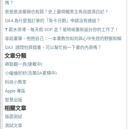
嗎？
爸爸是波塞頓也有錯？史上最倒楣男主角自證清白記 ?
QA4.為什麼我訂單的「免卡分期」申請沒有通過？
❓ 薪水停滯、每天照 SOP 走？是時候重新設計你的工作了！
拿起畫筆、抱抱自己：一本書教你如何與心中失控的野獸和解
QA3. 請問怕買錯書，可以幫忙拍一下書的內頁嗎？
文章分類
卿鬆翻一頁(連載中)
小編倫好好(百萬QA累積中)
科技小教室
Apple 專區
智慧出版
相關文章
版面測試
測試文章