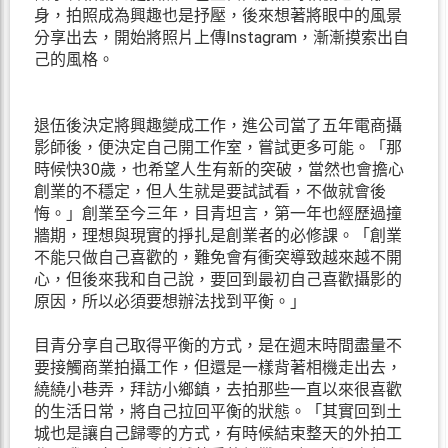
身，拍照成為興趣也是抒壓，後來想著將眼中的風景
分享出去，開始將照片上傳Instagram，漸漸摸索出自
己的風格。
退伍後決定將興趣變成工作，進公司當了五年電商攝
影師後，便決定自己開工作室，嘗試更多可能。「那
時候快30歲，也希望人生有新的突破，當然也會擔心
創業的不穩定，但人生就是要試試看，不做就會後
悔。」創業至今三年，目青坦言，第一年也經歷過撞
牆期，理想與現實的掙扎是創業者的必修課。「創業
不能只做自己喜歡的，難免會有衝突導致越來越不開
心，但後來我和自己說，要回到最初自己喜歡攝影的
原因，所以必須要想辦法找到平衡。」
目青分享自己取得平衡的方式，是在週末時間盡量不
要接觸商業拍攝工作，但還是一樣背著相機走出去，
繞繞小巷弄，拜訪小鄉鎮，去拍那些一直以來很喜歡
的生活日常，將自己拉回平衡的狀態。「其實回到土
城也是讓自己歸零的方式，有時候結束整天的外拍工