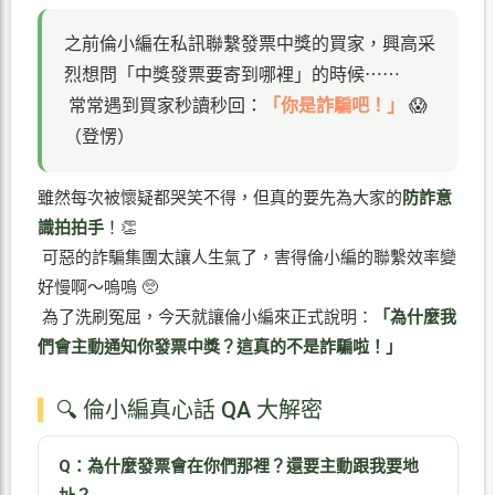
之前倫小編在私訊聯繫發票中獎的買家，興高采
烈想問「中獎發票要寄到哪裡」的時候⋯⋯
常常遇到買家秒讀秒回：
「你是詐騙吧！」
😱
（登愣）
雖然每次被懷疑都哭笑不得，但真的要先為大家的
防詐意
識拍拍手
！👏
可惡的詐騙集團太讓人生氣了，害得倫小編的聯繫效率變
好慢啊～嗚嗚 🥺
為了洗刷冤屈，今天就讓倫小編來正式說明：
「為什麼我
們會主動通知你發票中獎？這真的不是詐騙啦！」
🔍 倫小編真心話 QA 大解密
Q：為什麼發票會在你們那裡？還要主動跟我要地