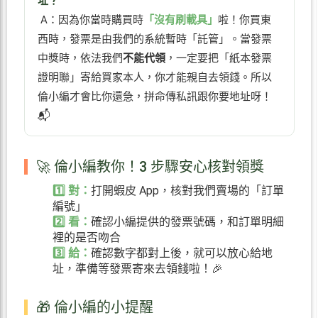
址？
A：因為你當時購買時
「沒有刷載具」
啦！你買東
西時，發票是由我們的系統暫時「託管」。當發票
中獎時，依法我們
不能代領
，一定要把「紙本發票
證明聯」寄給買家本人，你才能親自去領錢。所以
倫小編才會比你還急，拼命傳私訊跟你要地址呀！
📬
🚀 倫小編教你！3 步驟安心核對領獎
1️⃣ 對：
打開蝦皮 App，核對我們賣場的「訂單
編號」
2️⃣ 看：
確認小編提供的發票號碼，和訂單明細
裡的是否吻合
3️⃣ 給：
確認數字都對上後，就可以放心給地
址，準備等發票寄來去領錢啦！🎉
🎁 倫小編的小提醒