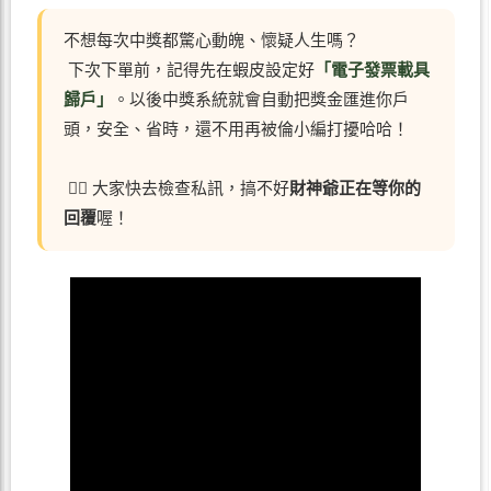
不想每次中獎都驚心動魄、懷疑人生嗎？
下次下單前，記得先在蝦皮設定好
「電子發票載具
歸戶」
。以後中獎系統就會自動把獎金匯進你戶
頭，安全、省時，還不用再被倫小編打擾哈哈！
🏃‍♂️ 大家快去檢查私訊，搞不好
財神爺正在等你的
回覆
喔！