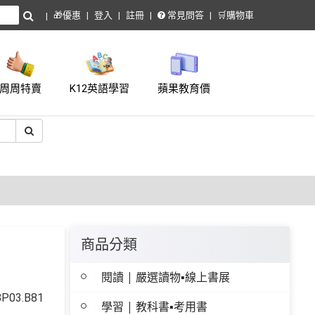
🎁優惠
登入
註冊
常見問答
🛒購物車
周周特賣
K12英語學習
蘋果教育價
商品分類
閱讀 | 嚴選讀物▪線上書展
03.B81
學習 | 教科書▪考用書