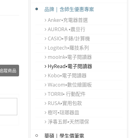
品牌 | 含師生優惠專案
Anker▪充電器首選
AURORA ▪震旦行
CASIO▪手錶/計算機
Logitech▪羅技系列
mooInk▪電子閱讀器
HyRead▪電子閱讀器
追蹤商品
Kobo▪電子閱讀器
Wacom▪數位繪圖板
TORRII▪ 行動配件
RUSA▪實用包款
樹可▪琺瑯器皿
淨毒五郎▪天然環保
華碩 | 學生價筆電