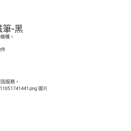
電磁筆-黑
之機種。
物件
保固服務。