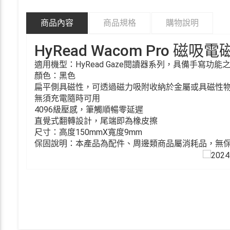
商品內容
商品規格
購物說明
HyRead Wacom Pro 磁吸
適用機型：HyRead Gaze閱讀器系列，具備手寫功能
顏色：黑色
扁平側具磁性，可透過磁力吸附收納於金屬或具磁性
無須充電隨時可用
4096級壓感，筆觸順暢零延遲
直覺式翻轉設計，尾端即為橡皮擦
尺寸：高度150mmX寬度9mm
保固說明：本產品為配件、周邊類商品屬消耗品，無