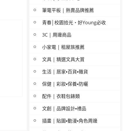
筆電平板 | 熱賣品牌推薦
青春│校園拾光・好Young必收
3C | 周邊商品
小家電 | 租屋族推薦
文具 | 精選文具大賞
生活 | 居家▪百貨▪雜貨
保健 | 彩妝▪保養▪防曬
配件 | 衣鞋包錶類
文創 | 品牌設計▪禮品
插畫 | 貼圖▪動漫▪角色周邊