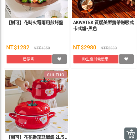
【樹可】花時火電兩用煎烤盤
AKWATEK 質感美型攜帶磁吸式
卡式爐-黑色
NT$1282
NT$2980
NT$1350
NT$2980
已停售
師生會員最優惠
SHUEHO
【樹可】花花番茄琺瑯鍋 2L/5L