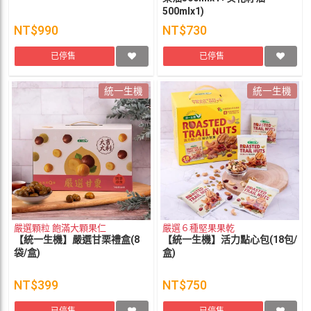
500mlx1)
NT$990
NT$730
已停售
已停售
統一生機
統一生機
嚴選顆粒 飽滿大顆果仁
嚴選６種堅果果乾
【統一生機】嚴選甘栗禮盒(8
【統一生機】活力點心包(18包/
袋/盒)
盒)
NT$399
NT$750