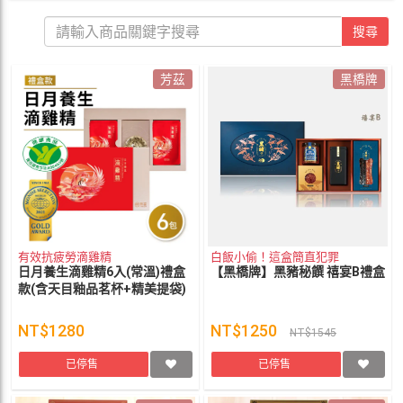
搜尋
芳茲
黑橋牌
有效抗疲勞滴雞精
白飯小偷！這盒簡直犯罪
日月養生滴雞精6入(常溫)禮盒
【黑橋牌】黑豬秘饌 禧宴B禮盒
款(含天目釉品茗杯+精美提袋)
NT$1280
NT$1250
NT$1545
已停售
已停售