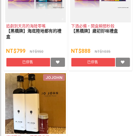
追劇到天亮的海陸零嘴
下酒必備，開盒瞬間秒殺
【黑橋牌】海底陸地都有的禮
【黑橋牌】歲初好味禮盒
盒
NT$799
NT$888
NT$950
NT$1035
已停售
已停售
JOJOHN