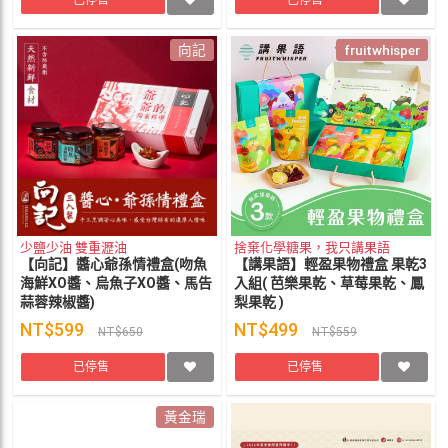
已停售
已停售
向記
fruitwhisper
少鹽少油 雙重瀝油
捨棄化學糖果，我只講果語
【向記】醬心爺孫情禮盒(吻魚
【講果語】輕盈果物禮盒 果乾3
海鮮XO醬、烏魚子XO醬、馬告
入組( 芭樂果乾、草莓果乾、鳳
蒜蓉辣椒醬)
梨果乾 )
NT$599
NT$499
NT$650
NT$559
已停售
已停售
黃金瑞