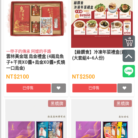
一甲子的傳承 阿嬤的手路
【綠饌食】冷凍年菜禮盒(素)
雲林黃金瑞 烏金禮盒 (4兩烏魚
(大套組4~6人份)
子+干貝XO醬+烏金XO醬+炙燒
一口烏金)
NT$2100
NT$2500
已停售
已停售
黑橋牌
黑橋牌