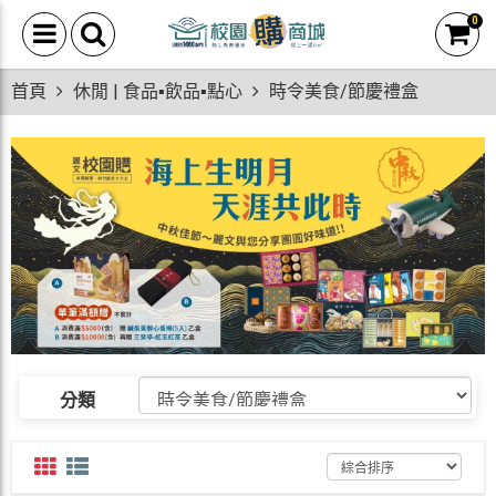
0
首頁
休閒 | 食品▪飲品▪點心
時令美食/節慶禮盒
分類