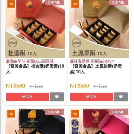
CHIMEI
CHIMEI
最潮古早味 春節送出圓滿感
最旺春節禮 國民點心MVP
【奇美食品】桂圓酥(奶蛋素)10
【奇美食品】土鳳梨酥(奶蛋
入
素)10入
NT$500
NT$500
NT$500
NT$500
已停售
已停售
CHIMEI
CHIMEI