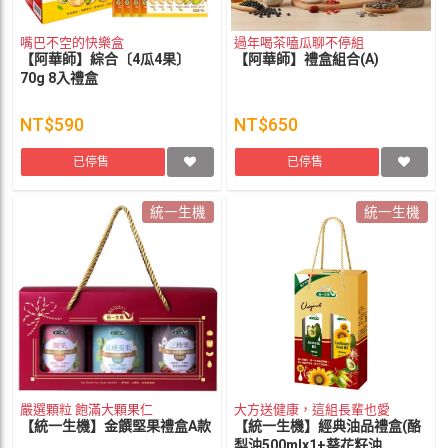
嘴巴不空的快樂盒
過年喝茶嗑瓜聊不停組
【阿華師】綜合〔4瓜4果〕
【阿華師】禮盒組合(A)
70g 8入禮盒
NT$590
NT$650
已停售
已停售
統一生機
統一生機
嚴選顆粒 飽滿大顆果仁
大方送健康，這組長輩也愛
【統一生機】金饌堅果禮盒A款
【統一生機】經典油品禮盒(酪
梨油500mlx1+葵花籽油