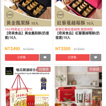
15小時黃金工法烘培
屏東紅藜尬蔓越莓 酸甜絕配
【奇美食品】黃金鳳梨酥(奶蛋
【奇美食品】紅藜蔓越莓酥(奶
素)10入
蛋素)10入
NT$490
NT$500
NT$490
NT$500
已停售
已停售
阿華師
阿華師