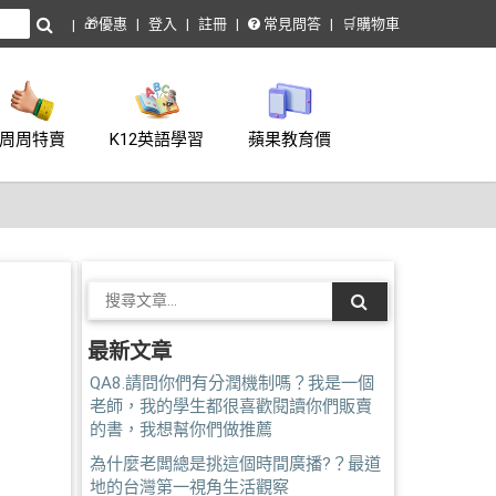
🎁優惠
登入
註冊
常見問答
🛒購物車
周周特賣
K12英語學習
蘋果教育價
最新文章
QA8.請問你們有分潤機制嗎？我是一個
老師，我的學生都很喜歡閱讀你們販賣
的書，我想幫你們做推薦
為什麼老闆總是挑這個時間廣播?？最道
地的台灣第一視角生活觀察