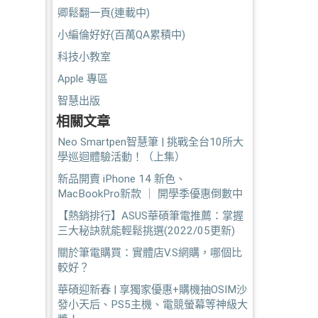
卿鬆翻一頁(連載中)
小編倫好好(百萬QA累積中)
科技小教室
Apple 專區
智慧出版
相關文章
Neo Smartpen智慧筆 | 挑戰全台10所大
學巡迴體驗活動！（上集）
新品開賣 iPhone 14 新色、
MacBookPro新款 ｜ 開學季優惠倒數中
【熱銷排行】ASUS華碩筆電推薦：掌握
三大秘訣就能輕鬆挑選(2022/05更新)
關於筆電購買：實體店V.S網購，哪個比
較好？
華碩迎新春 | 享獨家優惠+購機抽OSIM沙
發小天后、PS5主機、電競螢幕等神級大