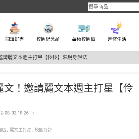
閱讀好書
校園紀念品
華碩校園價
進修生活
！邀請麗文本週主打星【伶伶】來現身說法
找麗文！邀請麗文本週主打星【伶
-08-02 18:26
,
,
園店
麗文主打星
校園好評