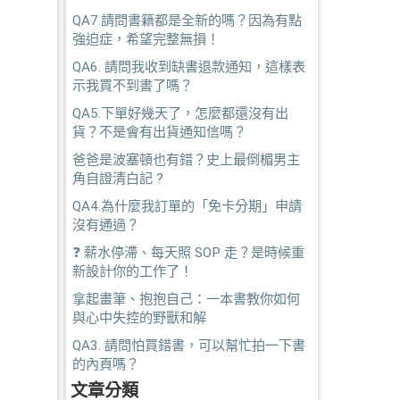
QA7.請問書籍都是全新的嗎？因為有點
強迫症，希望完整無損！
QA6. 請問我收到缺書退款通知，這樣表
示我買不到書了嗎？
QA5.下單好幾天了，怎麼都還沒有出
貨？不是會有出貨通知信嗎？
爸爸是波塞頓也有錯？史上最倒楣男主
角自證清白記 ?
QA4.為什麼我訂單的「免卡分期」申請
沒有通過？
❓ 薪水停滯、每天照 SOP 走？是時候重
新設計你的工作了！
拿起畫筆、抱抱自己：一本書教你如何
與心中失控的野獸和解
QA3. 請問怕買錯書，可以幫忙拍一下書
的內頁嗎？
文章分類