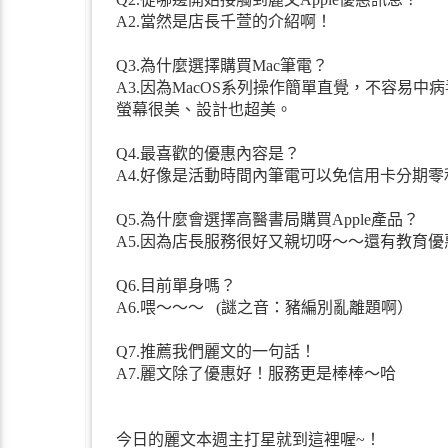
A2.當然是店長千萱的介紹啊！
Q3.為什麼選擇購買Mac筆電？
A3.因為MacOS系列操作簡單直覺，不容易中
螢幕很美、設計也超美。
Q4.最喜歡的優惠內容是？
A4.好像是活動時間內筆電可以免信用卡分期
Q5.為什麼會選擇高醫書局購買Apple產品？
A5.因為店長服務很好又親切呀～～還有教育優
Q6.目前單身嗎？
A6.喂～～～ (謎之音：豬編別亂離題啊）
Q7.推薦我們麗文的一句話！
A7.麗文除了優惠好！服務更是棒棒～哈
今日的麗文本週主打星就到這裡喔~！