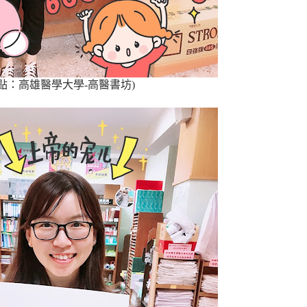
點：高雄醫學大學-高醫書坊)