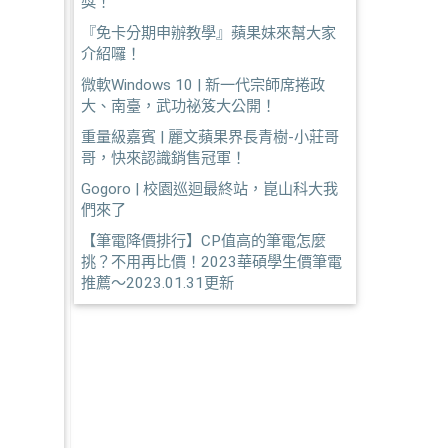
獎！
『免卡分期申辦教學』蘋果妹來幫大家
介紹囉！
微軟Windows 10 | 新一代宗師席捲政
大、南臺，武功祕笈大公開！
重量級嘉賓 | 麗文蘋果界長青樹-小莊哥
哥，快來認識銷售冠軍！
Gogoro | 校園巡迴最終站，崑山科大我
們來了
【筆電降價排行】CP值高的筆電怎麼
挑？不用再比價！2023華碩學生價筆電
推薦～2023.01.31更新