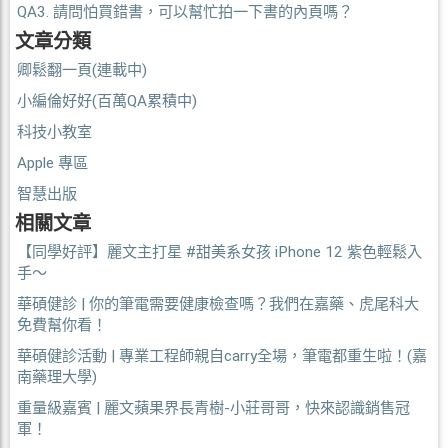
QA3. 請問怕買錯書，可以幫忙拍一下書的內頁嗎？
文章分類
卿鬆翻一頁(連載中)
小編倫好好(百萬QA累積中)
科技小教室
Apple 專區
智慧出版
相關文章
【同學好評】麗文主打星 #甜美系女孩 iPhone 12 紫色輕鬆入
手～
華碩健診 | 你的筆電需要健康檢查嗎？我們在嘉藥、虎尾科大
免費幫你看！
華碩健診活動 | 專業工程師親自carry全場，筆電都重生啦！(嘉
南藥理大學)
重量級嘉賓 | 麗文蘋果界長青樹-小莊哥哥，快來認識銷售冠
軍！