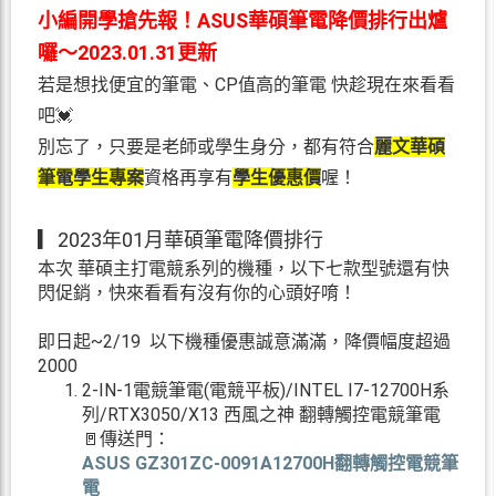
小編開學搶先報！ASUS華碩筆電降價排行出爐
囉～2023.01.31更新
若是想找便宜的筆電、CP值高的筆電 快趁現在來看看
吧💓
別忘了，只要是老師或學生身分，都有符合
麗文華碩
筆電學生專案
資格再享有
學生優惠價
喔！
▎2023年01月華碩筆電降價排行
本次 華碩主打電競系列的機種，以下七款型號還有快
閃促銷，快來看看有沒有你的心頭好唷！
即日起~2/19 以下機種優惠誠意滿滿，降價幅度超過
2000
2-IN-1電競筆電(電競平板)/INTEL I7-12700H系
列/RTX3050/X13 西風之神 翻轉觸控電競筆電
🚪傳送門：
ASUS GZ301ZC-0091A12700H翻轉觸控電競筆
電