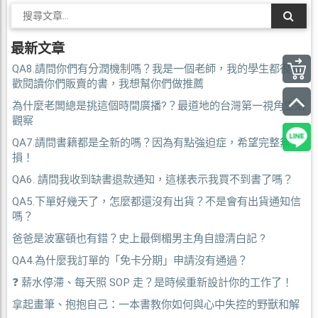
最新文章
QA8.請問你們有分潤機制嗎？我是一個老師，我的學生都很喜
歡閱讀你們販賣的書，我想幫你們做推薦
為什麼老闆總是挑這個時間廣播?？最道地的台灣第一視角生活
觀察
QA7.請問書籍都是全新的嗎？因為有點強迫症，希望完整無
損！
QA6. 請問我收到缺書退款通知，這樣表示我買不到書了嗎？
QA5.下單好幾天了，怎麼都還沒有出貨？不是會有出貨通知信
嗎？
爸爸是波塞頓也有錯？史上最倒楣男主角自證清白記 ?
QA4.為什麼我訂單的「免卡分期」申請沒有通過？
❓ 薪水停滯、每天照 SOP 走？是時候重新設計你的工作了！
拿起畫筆、抱抱自己：一本書教你如何與心中失控的野獸和解