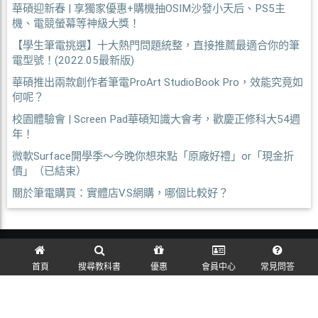
華碩迎新春 | 享獨家優惠+購機抽OSIM沙發小天后、PS5主
機、電競螢幕等神級大獎！
【學生筆電挑選】十大熱門問題統整，直接推薦最適合你的筆
電型號！(2022.05最新版)
華碩推出兩款創作者筆電ProArt StudioBook Pro，效能究竟如
何呢？
校園體驗會 | Screen Pad華碩知識大會考，歡慶正修科大54週
年！
微軟Surface開學季～今晚你想來點「原廠好禮」or「現金折
價」（已結束）
關於筆電購買：實體店V.S網購，哪個比較好？
訪客訂單查詢
首頁
搜尋教科書
優惠
會員中心
常見問答
麗文校園購~教科書一本免運！ © 2026 All Rights Reserved