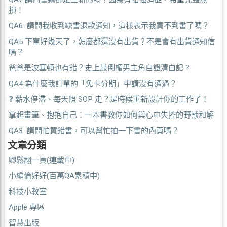
損！
QA6. 請問我收到缺書退款通知，這樣表示我買不到書了嗎？
QA5.下單好幾天了，怎麼都還沒有出貨？不是會有出貨通知信
嗎？
爸爸是波塞頓也有錯？史上最倒楣男主角自證清白記 ?
QA4.為什麼我訂單的「免卡分期」申請沒有通過？
❓ 薪水停滯、每天照 SOP 走？是時候重新設計你的工作了！
拿起畫筆、抱抱自己：一本書教你如何與心中失控的野獸和解
QA3. 請問怕買錯書，可以幫忙拍一下書的內頁嗎？
文章分類
卿鬆翻一頁(連載中)
小編倫好好(百萬QA累積中)
科技小教室
Apple 專區
智慧出版