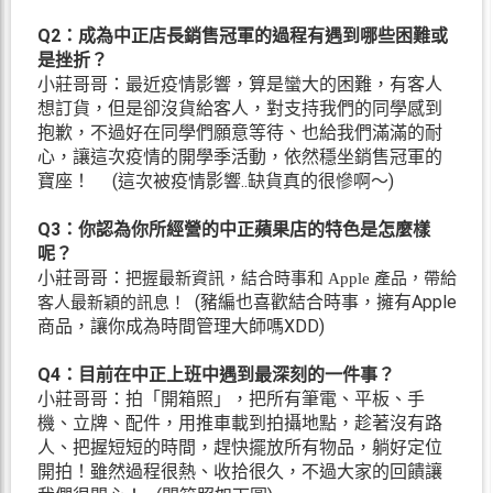
Q2：成為中正店長銷售冠軍的過程有遇到哪些困難或
是挫折？
小莊哥哥：最近疫情影響，算是蠻大的困難，有客人
想訂貨，但是卻沒貨給客人，對支持我們的同學感到
抱歉，不過好在同學們願意等待、也給我們滿滿的耐
心，讓這次疫情的開學季活動，依然穩坐銷售冠軍的
寶座！ (這次被疫情影響..缺貨真的很慘啊～)
Q3：你認為你所經營的中正蘋果店的特色是怎麼樣
呢？
小莊哥哥：
把握最新資訊，結合時事和 Apple 產品，帶給
(豬編也喜歡結合時事，擁有Apple
客人最新穎的訊息！
商品，讓你成為時間管理大師嗎XDD)
Q4：目前在中正上班中遇到最深刻的一件事？
小莊哥哥：拍「開箱照」，把所有筆電、平板、手
機、立牌、配件，用推車載到拍攝地點，趁著沒有路
人、把握短短的時間，趕快擺放所有物品，躺好定位
開拍！雖然過程很熱、收拾很久，不過大家的回饋讓