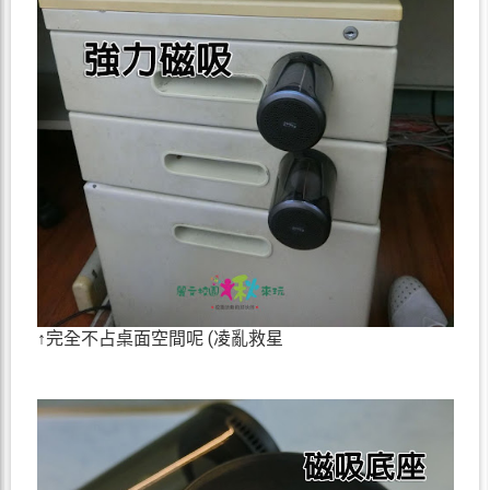
↑完全不占桌面空間呢 (凌亂救星