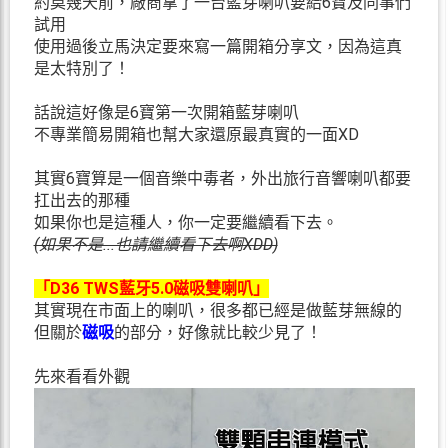
約莫幾天前，廠商拿了一台藍芽喇叭要給6寶及同事們
試用
使用過後立馬決定要來寫一篇開箱分享文，因為這真
是太特別了！
話說這好像是6寶第一次開箱藍芽喇叭
不專業簡易開箱也幫大家還原最真實的一面XD
其實6寶算是一個音樂中毒者，外出旅行音響喇叭都要
扛出去的那種
如果你也是這種人，你一定要繼續看下去。
(如果不是...也請繼續看下去啊XDD)
「D36 TWS藍牙5.0磁吸雙喇叭」
其實現在市面上的喇叭，很多都已經是做藍芽無線的
但關於
磁吸
的部分，好像就比較少見了！
先來看看外觀