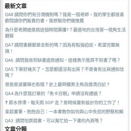
最新文章
QA8.請問你們有分潤機制嗎？我是一個老師，我的學生都很喜
歡閱讀你們販賣的書，我想幫你們做推薦
為什麼老闆總是挑這個時間廣播?？最道地的台灣第一視角生活
觀察
QA7.請問書籍都是全新的嗎？因為有點強迫症，希望完整無
損！
QA6. 請問我收到缺書退款通知，這樣表示我買不到書了嗎？
QA5.下單好幾天了，怎麼都還沒有出貨？不是會有出貨通知信
嗎？
爸爸是波塞頓也有錯？史上最倒楣男主角自證清白記 ?
QA4.為什麼我訂單的「免卡分期」申請沒有通過？
❓ 薪水停滯、每天照 SOP 走？是時候重新設計你的工作了！
拿起畫筆、抱抱自己：一本書教你如何與心中失控的野獸和解
QA3. 請問怕買錯書，可以幫忙拍一下書的內頁嗎？
文章分類