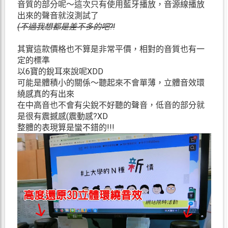
音質的部分呢～這次只有使用藍牙播放，音源線播放
出來的聲音就沒測試了
(不過我想都是差不多的吧?!
其實這款價格也不算是非常平價，相對的音質也有一
定的標準
以6寶的銳耳來說呢XDD
可能是體積小的關係～聽起來不會單薄，立體音效環
繞感真的有出來
在中高音也不會有尖銳不好聽的聲音，低音的部分就
是很有震撼感(震動感?XD
整體的表現算是蠻不錯的!!!