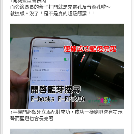
↑開機藍燈會快閃
而旁邊長長的蓋子打開就是充電孔及音源孔啦～
就這樣。沒了！是不是真的超級簡潔！！
↑手機開起藍牙立馬配對成功，成功一樣喇叭會有提示
聲而藍燈也會長亮著