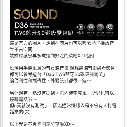
這是官方的圖片，想到在廚房也可以吸著櫃子播放音
樂不占空間
媽媽應該會再多煮幾到好吃的菜吧XDD(誤)
厭倦用手機單薄的音質聽音樂 還想邊聽音樂邊看影片
都可以參考這台「D36 TWS藍牙5.0磁吸雙喇叭」
論便利性和攜帶性，外觀設計都很不錯～
另外還有一點沒有提到，它內建麥克風，所以也可以
接聽電話啦～
但6寶就沒有測試了，因為通常邊緣人是不會有人打電
話來的(哭)
以上就是不專業開箱分享啦XD～