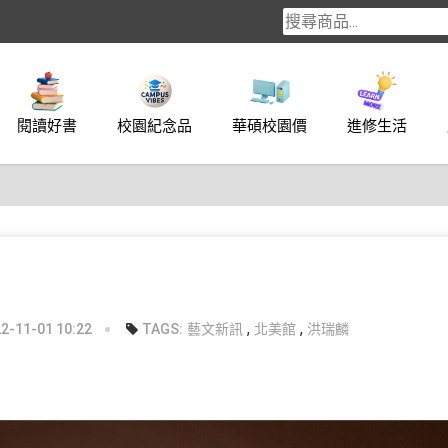
閱讀好書
校園紀念品
華碩校園價
進修生活
,
,
-11-01 10:22
TAGS:
藝文新訊
北美館
洪瑞麟