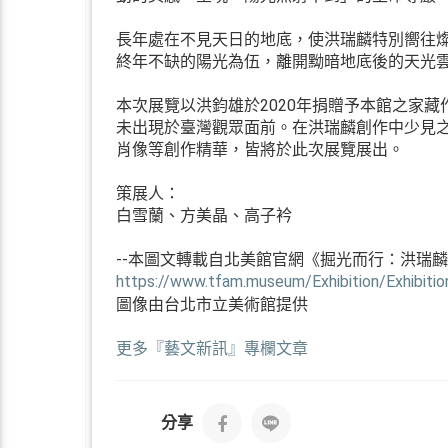
長年處在不見天日的地底，使洪瑞麟特別嚮往
終年不缺的陽光為伍，離開黝暗地底後的天光
本次展覽以洪鈞雄於2020年捐贈予本館之家
未出現於臺灣觀眾面前。在洪瑞麟創作中少見
肖像等創作精華，皆將於此次展覽展出。
策展人：
白雪蘭、方美晶、高子衿
--本圖文轉載自北美館官網《掘光而行：洪瑞
https://www.tfam.museum/Exhibition/Exhibit
圖像由台北市立美術館提供
更多『藝文新訊』專欄文章
分享