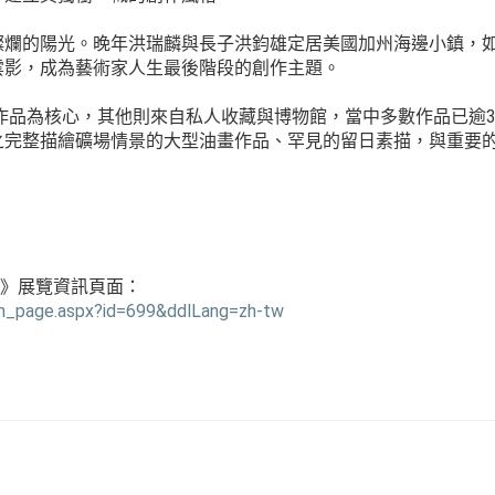
燦爛的陽光。晚年洪瑞麟與長子洪鈞雄定居美國加州海邊小鎮，
雲影，成為藝術家人生最後階段的創作主題。
藏作品為核心，其他則來自私人收藏與博物館，當中多數作品已逾3
之完整描繪礦場情景的大型油畫作品、罕見的留日素描，與重要
麟》展覽資訊頁面：
ion_page.aspx?id=699&ddlLang=zh-tw