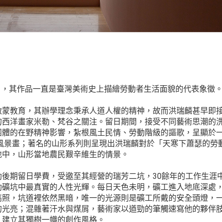
96），其作品一直是臺灣美術史上描繪勞動者生活面貌的代表象徵
啟蒙教育，其辦學理念秉承人道人權的精神，故而洪瑞麟甚早即
的西洋畫家米勒、梵谷之關注。留日期間，接受不同藝術思潮的
團體的在野精神影響，紮根風土民情、勞動階級的謳歌，呈顯於
的風景畫；著名的山形系列則呈現出洪瑞麟對於「天寒下蕭瑟的勞
地中，山形當地農民艱辛維生的情景。
後期留日學費，受邀至其經營的瑞芳二坑，30餘年的工作生涯
勒礦坑中最真實的人性光輝。每日天色未明，礦工進入地底深處
高照，坑道裡依然黑暗，唯一的光源則是礦工所戴的安全頭燈，
的光亮；混雜著汗水與煤屑，藝術家以遒勁的筆觸速寫他的夥伴
，建立其獨樹一幟的創作風格。