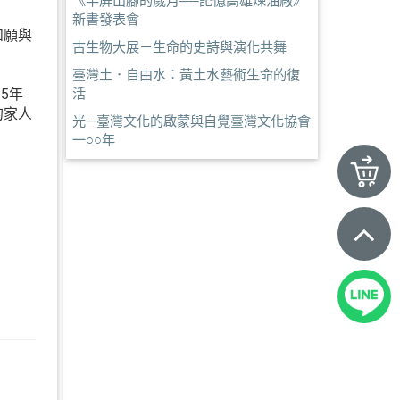
《半屏山腳的歲月──記憶高雄煉油廠》
新書發表會
如願與
古生物大展－生命的史詩與演化共舞
臺灣土．自由水︰黃土水藝術生命的復
5年
活
的家人
光—臺灣文化的啟蒙與自覺臺灣文化協會
一○○年