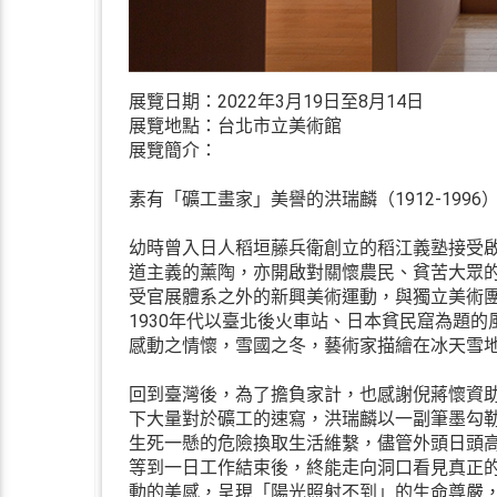
展覽日期：2022年3月19日至8月14日
展覽地點：台北市立美術館
展覽簡介：
素有「礦工畫家」美譽的洪瑞麟（1912-19
幼時曾入日人稻垣藤兵衛創立的稻江義塾接受
道主義的薰陶，亦開啟對關懷農民、貧苦大眾
受官展體系之外的新興美術運動，與獨立美術
1930年代以臺北後火車站、日本貧民窟為題
感動之情懷，雪國之冬，藝術家描繪在冰天雪
回到臺灣後，為了擔負家計，也感謝倪蔣懷資助
下大量對於礦工的速寫，洪瑞麟以一副筆墨勾
生死一懸的危險換取生活維繫，儘管外頭日頭
等到一日工作結束後，終能走向洞口看見真正
動的美感，呈現「陽光照射不到」的生命尊嚴