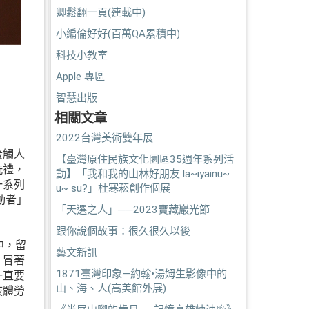
卿鬆翻一頁(連載中)
小編倫好好(百萬QA累積中)
科技小教室
Apple 專區
智慧出版
相關文章
。
2022台灣美術雙年展
接觸人
【臺灣原住民族文化園區35週年系列活
洗禮，
動】「我和我的山林好朋友 la~iyainu~
一系列
u~ su?」杜寒菘創作個展
動者」
「天選之人」──2023寶藏巖光節
跟你說個故事：很久很久以後
中，留
藝文新訊
，冒著
1871臺灣印象—約翰•湯姆生影像中的
一直要
山、海、人(高美館外展)
肢體勞