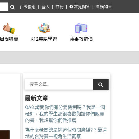
🎁優惠
登入
註冊
常見問答
🛒購物車
周周特賣
K12英語學習
蘋果教育價
最新文章
QA8.請問你們有分潤機制嗎？我是一個
老師，我的學生都很喜歡閱讀你們販賣
的書，我想幫你們做推薦
為什麼老闆總是挑這個時間廣播?？最道
地的台灣第一視角生活觀察