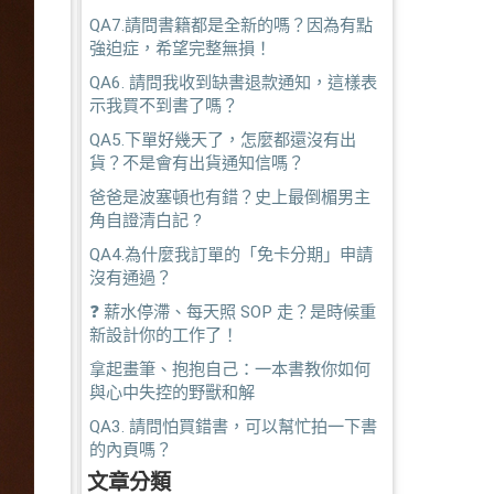
QA7.請問書籍都是全新的嗎？因為有點
強迫症，希望完整無損！
QA6. 請問我收到缺書退款通知，這樣表
示我買不到書了嗎？
QA5.下單好幾天了，怎麼都還沒有出
貨？不是會有出貨通知信嗎？
爸爸是波塞頓也有錯？史上最倒楣男主
角自證清白記 ?
QA4.為什麼我訂單的「免卡分期」申請
沒有通過？
❓ 薪水停滯、每天照 SOP 走？是時候重
新設計你的工作了！
拿起畫筆、抱抱自己：一本書教你如何
與心中失控的野獸和解
QA3. 請問怕買錯書，可以幫忙拍一下書
的內頁嗎？
文章分類