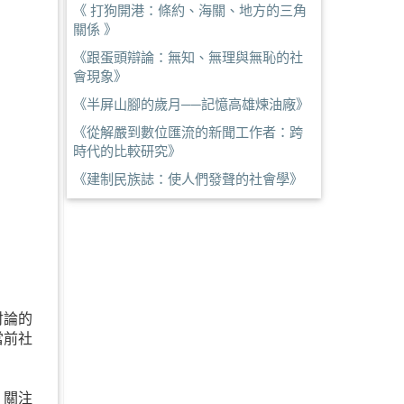
《 打狗開港：條約、海關、地方的三角
關係 》
《跟蛋頭辯論：無知、無理與無恥的社
會現象》
《半屏山腳的歲月──記憶高雄煉油廠》
《從解嚴到數位匯流的新聞工作者：跨
時代的比較研究》
《建制民族誌：使人們發聲的社會學》
討論的
當前社
：關注