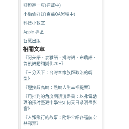
卿鬆翻一頁(連載中)
小編倫好好(百萬QA累積中)
科技小教室
Apple 專區
智慧出版
相關文章
《阿美語、泰雅語、排灣語、布農語、
魯凱語動詞變化20+》
《三分天下：台灣客家族群政治的轉
型》
《迎接超高齡：熟齡人生幸福提案》
《用批判的角度閱讀漫畫書：以弗雷勒
理論探討臺灣中學生如何受日系漫畫影
響》
《人類飛行的故事：附帶介紹各種航空
器郵票》