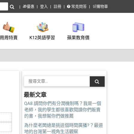
🎁優惠
登入
註冊
常見問答
🛒購物車
周周特賣
K12英語學習
蘋果教育價
最新文章
QA8.請問你們有分潤機制嗎？我是一個
老師，我的學生都很喜歡閱讀你們販賣
的書，我想幫你們做推薦
為什麼老闆總是挑這個時間廣播?？最道
地的台灣第一視角生活觀察