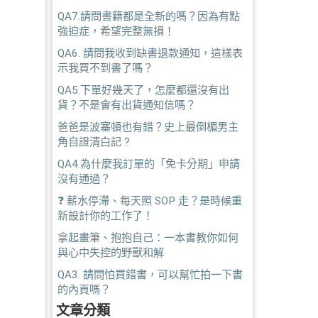
QA7.請問書籍都是全新的嗎？因為有點
強迫症，希望完整無損！
QA6. 請問我收到缺書退款通知，這樣表
示我買不到書了嗎？
QA5.下單好幾天了，怎麼都還沒有出
貨？不是會有出貨通知信嗎？
爸爸是波塞頓也有錯？史上最倒楣男主
角自證清白記 ?
QA4.為什麼我訂單的「免卡分期」申請
沒有通過？
❓ 薪水停滯、每天照 SOP 走？是時候重
新設計你的工作了！
拿起畫筆、抱抱自己：一本書教你如何
與心中失控的野獸和解
QA3. 請問怕買錯書，可以幫忙拍一下書
的內頁嗎？
文章分類