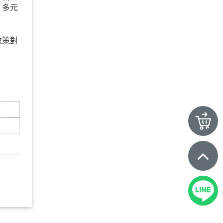
、多元
。
政策對
！