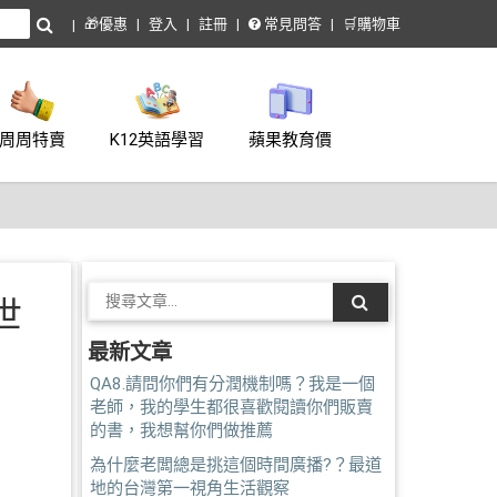
🎁優惠
登入
註冊
常見問答
🛒購物車
周周特賣
K12英語學習
蘋果教育價
世
最新文章
QA8.請問你們有分潤機制嗎？我是一個
老師，我的學生都很喜歡閱讀你們販賣
的書，我想幫你們做推薦
為什麼老闆總是挑這個時間廣播?？最道
地的台灣第一視角生活觀察