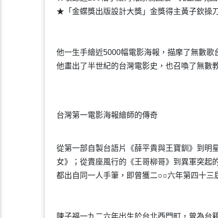
★「金蝶獎出版設計大獎」金獎得主黃子欽操刀
他一生手繪近5000幅電影海報，描摩了無數
他畫出了半世紀的台灣電影史，也召喚了無數
台灣第一電影海報繪師的傳奇
從第一部自製台語片《薛平貴與王寶釧》到明
女》；從賣座風行的《王哥柳哥》到異軍突起
都出自同一人手筆，即曾獲二○○六年第四十三
陳子福一九二六年出生於台北西門町，曾為台