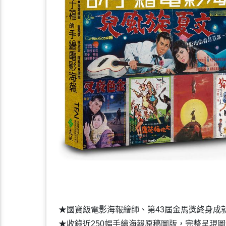
★國寶級電影海報繪師、第43屆金馬獎終身成
★收錄近250幅手繪海報原稿圖版，完整呈現