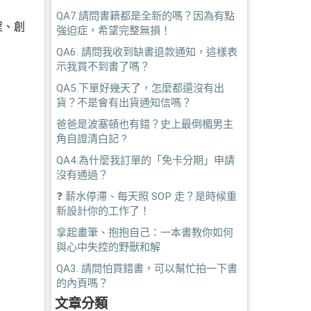
QA7.請問書籍都是全新的嗎？因為有點
程、創
強迫症，希望完整無損！
QA6. 請問我收到缺書退款通知，這樣表
示我買不到書了嗎？
QA5.下單好幾天了，怎麼都還沒有出
貨？不是會有出貨通知信嗎？
爸爸是波塞頓也有錯？史上最倒楣男主
角自證清白記 ?
QA4.為什麼我訂單的「免卡分期」申請
沒有通過？
❓ 薪水停滯、每天照 SOP 走？是時候重
新設計你的工作了！
拿起畫筆、抱抱自己：一本書教你如何
與心中失控的野獸和解
QA3. 請問怕買錯書，可以幫忙拍一下書
的內頁嗎？
文章分類