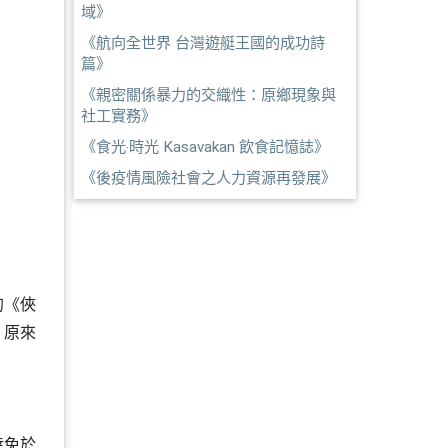
域》
《航向全世界 台灣遊艇王國的成功詩
篇》
《親密關係暴力的交織性：原鄉現象與
社工實務》
《食光‧時光 Kasavakan 飲食記憶誌》
《後疫情風險社會之人力資源再發展》
的《俠
，原來
倖免於