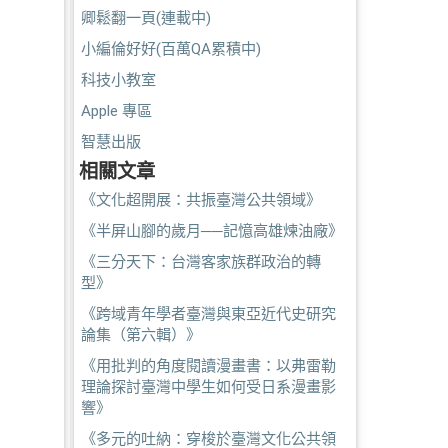
卿鬆翻一頁(連載中)
小編倫好好(百萬QA累積中)
科技小教室
Apple 專區
智慧出版
相關文章
《文化超開展：共振臺灣公共領域》
《半屏山腳的歲月──記憶高雄煉油廠》
《三分天下：台灣客家族群政治的轉
型》
《跨域青年學者臺灣與東亞近代史研究
論集（第六輯）》
《用批判的角度閱讀漫畫書：以弗雷勒
理論探討臺灣中學生如何受日系漫畫影
響》
《多元的吐納：穿梭於臺灣文化公共領