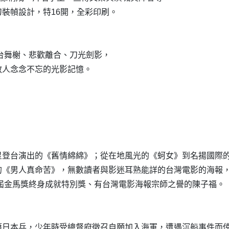
裝幀設計，特16開，全彩印刷。
歌台舞榭、悲歡離合、刀光劍影，
教人念念不忘的光影記憶。
星登台演出的《舊情綿綿》；從在地風光的《蚵女》到名揚國際
的《男人真命苦》，無數讀者與影迷耳熟能詳的台灣電影的海報
屆金馬獎終身成就特別獎、有台灣電影海報宗師之譽的陳子福。
籍日本兵，少年時受總督府徵召自願加入海軍，遭遇沉船事件而