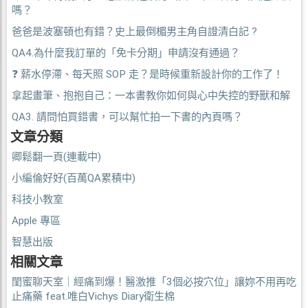
嗎？
爸爸是波塞頓也有錯？史上最倒楣男主角自證清白記 ?
QA4.為什麼我訂單的「免卡分期」申請沒有通過？
❓ 薪水停滯、每天照 SOP 走？是時候重新設計你的工作了！
拿起畫筆、抱抱自己：一本書教你如何與心中失控的野獸和解
QA3. 請問怕買錯書，可以幫忙拍一下書的內頁嗎？
文章分類
卿鬆翻一頁(連載中)
小編倫好好(百萬QA累積中)
科技小教室
Apple 專區
智慧出版
相關文章
閨蜜聊天室｜經痛到爆！醫激推「3個必按穴位」讓妳不用再吃
止痛藥 feat.唯白Vichys Diary衛生棉