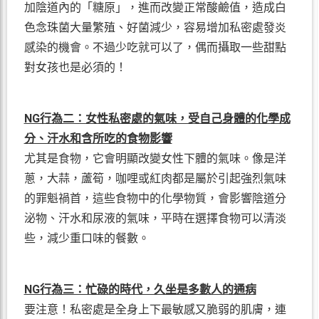
加陰道內的「糖原」，進而改變正常酸鹼值，造成白
色念珠菌大量繁殖、好菌減少，容易增加私密處發炎
感染的機會。不過少吃就可以了，偶而攝取一些甜點
對女孩也是必須的！
NG行為二：女性私密處的氣味，受自己身體的化學成
分、汗水和含所吃的食物影響
尤其是食物，它會明顯改變女性下體的氣味。像是洋
蔥，大蒜，蘆筍，咖哩或紅肉都是屬於引起強烈氣味
的罪魁禍首，這些食物中的化學物質，會影響陰道分
泌物、汗水和尿液的氣味，平時在選擇食物可以清淡
些，減少重口味的餐數。
NG行為三：忙碌的時代，久坐是多數人的通病
要注意！私密處是全身上下最敏感又脆弱的肌膚，連