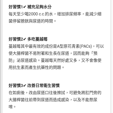
好習慣1✔ 補充足夠水分
每天至少喝2000 c.c.的水，增加排尿頻率，能減少細
菌停留膀胱與尿道的時間。
好習慣2✔ 多吃蔓越莓
蔓越莓其中最有效的成份是A型原花青素(PACs)，可以
使大腸桿菌不易附著和生長在尿道，因而能夠「預
防」泌尿道感染。蔓越莓天然好處又多，又不會像使
用抗生素而產生抗藥性的問題。
好習慣3✔ 改善日常衛生習慣
在如廁後，改由尿道口往後擦拭，可避免將肛門旁的
大腸桿菌往前帶到尿道而造成感染，以及不能憋尿
唷。