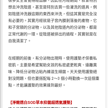
很多女生會覺得經血髒，因此在月經期間，就會特別
想去沖洗陰道，甚至是特別去買一些灌洗的道具，例
如陰道沖洗器這類的東西來沖洗，但這其實是完全沒
有必要的。其實月經就是子宮內膜剝落後的產物，它
和子宮頸的分泌物，以及其他陰道內的分泌物，都是
正常代謝的一環。從陰道被排出的過程，其實就是在
自我清潔了。
在經期的前後，有分泌物出現時，使用護墊才保養私
密肌，主要是希望幫助女孩的私密處更乾爽、遠離異
味、降低分泌物沾粘內褲滋生細菌。天天使用護墊絕
對沒問題，但也要搭配每 2～3 個小時勤換一次這個重
點，才能讓護墊的效果達到最好。
【淨嫩透白SOD草本抑菌超透氣護墊】