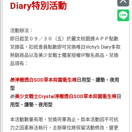
Diary特別活動
活動辦法：
即日起至０９／３０（五）於麗文校園通ＡＰＰ點數
兌換區，扣抵會員點數即可兌換唯白Vichy's Diary多款
熱銷商品以及美少女戰士獨家授權IP聯名商品，兌換
品項有：
🎁淨嫩透白SOD草本抑菌衛生棉
日用型、護墊、夜用
型
🎁
美少女戰士Crystal淨嫩透白SOD草本抑菌衛生棉
日
用型、護墊、夜用型
本活動數量有限，兌換完畢為止。如本活動因不可抗
力之因素無法執行，主辦單位將保留活動修改、變更