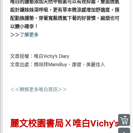
唯白的護墊添加天然甲殼素可以有效抑菌，雙面透氣
設計讓妹妹深呼吸，更有草本微涼感增加舒適度，搭
配勤換護墊、穿著寬鬆透氣下著的好習慣，麻煩也可
以變小確幸！
＞＞
了解更多
文章授權：唯白Vichy's Diary
文章出處：媽咪拜MamiBuy、康健、美麗佳人
＜＜瞭解更多唯白資訊＞＞
麗文校園書局Ｘ唯白Vichy's