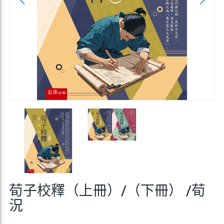
荀子校釋（上冊）/（下冊） /荀
況