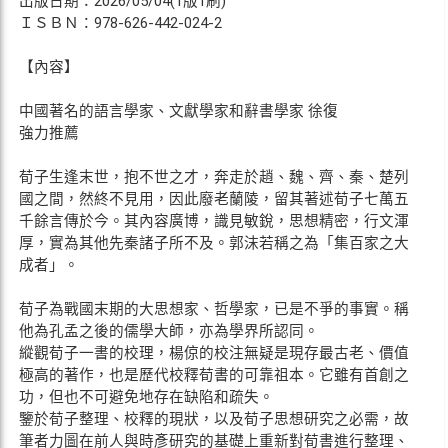
出版日期：2026/05/04(1版1刷)
ＩＳＢＮ：978-626-442-024-2
【內容】
中國著名的語言學家、文獻學家和辭書學家 徐復
強力推薦
荀子生逢末世，抱不世之才，奔走於趙、魏、齊、秦、楚列
國之間，然終不見用，因此廢老蘭陵，留其著述荀子七萬五
千餘言傳於今。其內容廣博，識見敏銳，思想精密，行文渾
厚，實為其他先秦諸子所不及。郭沫若稱之為「集百家之大
成者」。
荀子為戰國末期的大思想家、哲學家，已是不爭的事實。稱
他為孔孟之後的儒學大師，亦為學界所認同。
縱觀荀子一書的校理，楊倞的校注無疑是現存最古老、價值
極高的著作，也是歷代校釋荀書的可靠祖本。它雖有首創之
功，但也不可避免地存在缺陷和疏失。
鑒於荀子整理、校釋的現狀，以及荀子思想研究之必需，故
筆者力圖在前人與時彥研究的基礎上重新對荀書進行整理、