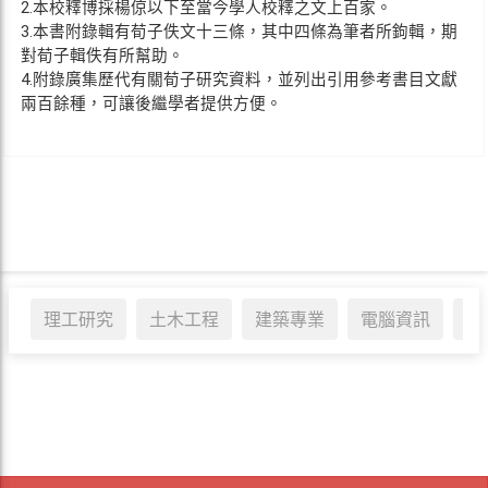
2.本校釋博採楊倞以下至當今學人校釋之文上百家。
3.本書附錄輯有荀子佚文十三條，其中四條為筆者所鉤輯，期
對荀子輯佚有所幫助。
4.附錄廣集歷代有關荀子研究資料，並列出引用參考書目文獻
兩百餘種，可讓後繼學者提供方便。
理工研究
土木工程
建築專業
電腦資訊
醫