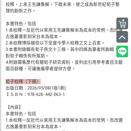
校釋，上承王先謙集解，下啟未來，使之成為新世紀荀子整
理的創新之作。
本書特色，包括
1.本校釋一反近代以來用王先謙集解本為底本的常例，而改選
古逸叢書影刻宋台本為底本。
2.本校釋博採楊倞以下至當今學人校釋之文上百家。
3.本書附錄輯有荀子佚文十三條，其中四條為筆者所鉤輯，期
對荀子輯佚有所幫助。
4.附錄廣集歷代有關荀子研究資料，並列出引用參考書目文獻
兩百餘種，可讓後繼學者提供方便。
荀子校釋（下冊）
出版日期：2026/05/08(1版1刷)
ＩＳＢＮ：978-626-442-063-1
【內容】
本書特色，包括
1.本校釋一反近代以來用王先謙集解本為底本的常例，而改選
古逸叢書影刻宋台本為底本。