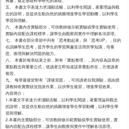
興趣，奠定基礎科學研究的基礎。
五、 本書文字表達力求淺顯流暢，以利學生閱讀，著重理論與觀
念的說明，並提供生動自然的插圖增進學生學習動機，以利學生
學習與理解。
六、 本書內含實驗部分，可供教師做示範實驗或學生實驗使用，
實驗內容配合課程標準，讓學生由觀察與實作中理解各項原理。
七、 本書在部分章節中列有「思考動起來」與「思考UP」，目的
在訓練學生思考，提升學生的學習興趣並活用所學知識，培養
思、推理與解決問題的能力。
八、 本書於每章結束之前，附有「重點整理」，其內容為該章的
重點觀念與重要公式，使讀者立即知道該章重點所在，方便讀者
複習。
九、 每章最後皆附有「課後習題」，可供讀者自我測驗，或由授
課教師依實際狀況指派作業，以供學生複習，增進學習效果。
內容簡介：
1.本書文字表達力求淺顯流暢，以利學生閱讀，著重理論與觀念
的說明，並提供生動自然的插圖增進學生學習動機，以利學生學
習與理解。
2.本書內含實驗部分，可供教師做示範實驗或學生實驗使用，實
驗內容配合課程標準，讓學生由觀察與實作中理解各項原理。