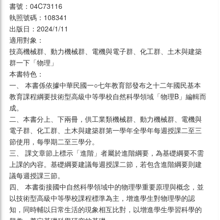
書號：04C73116
執照號碼：108341
出版日：2024/1/11
適用對象：
技高機械群、動力機械群、電機與電子群、化工群、土木與建築
群一下「物理」
本書特色：
一、 本書係依據中華民國一○七年教育部發布之十二年國民基本
教育課程綱要技術型高級中等學校自然科學領域「物理B」編輯而
成。
二、本書分上、下兩冊，供工業類機械群、動力機械群、電機與
電子群、化工群、土木與建築群第一學年全學年每週授課二至三
節使用，每學期二至三學分。
三、 課文章節上標示「進階」者屬於進階綱要，為基礎綱要不需
上課的內容。基礎綱要建議每週授課二節，若包含進階綱要則建
議每週授課三節。
四、 本書銜接國中自然科學領域中的物理學重要原理與概念，並
以技術型高級中等學校課程標準為主，增進學生對物理學的認
知，同時輔以日常生活的現象相互比對，以增進學生學習科學的