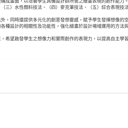
現構成畫面，以培養學生具備設計群所需之繪畫表現的創作能力
、（三）水性顏料技法、（四）麥克筆技法、（五）綜合表現技
能外，同時還提供多元化的創意發想靈感，賦予學生發揮想像的
和各種設計的相關性及功能性，強化繪畫於設計場域運用的方法
頁，希望啟發學生之想像力和實際創作的表現力，以提高自主學