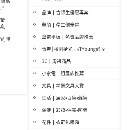
。編寫
法。
品牌 | 含師生優惠專案
空間；
華碩 | 學生價筆電
與創
筆電平板 | 熱賣品牌推薦
習的興
青春│校園拾光・好Young必收
3C | 周邊商品
小家電 | 租屋族推薦
文具 | 精選文具大賞
生活 | 居家▪百貨▪雜貨
保健 | 彩妝▪保養▪防曬
配件 | 衣鞋包錶類