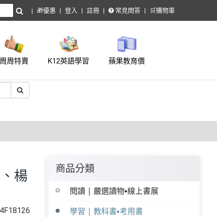
🎁優惠
登入
註冊
常見問答
🛒購物車
周周特賣
K12英語學習
蘋果教育價
商品分類
緯、楊
閱讀 | 嚴選讀物▪線上書展
F18126
學習 | 教科書▪考用書