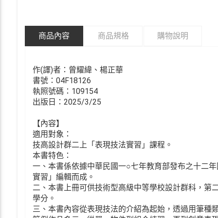
商品內容
商品規格
購物說明
作(譯)者：曾耀緯、楊正華
書號：04F18126
執照號碼：109154
出版日：2025/3/25
【內容】
適用對象：
技高設計群二上「表現技法實習」課程。
本書特色：
一、本書係依據中華民國一○七年教育部發布之十二
實習」編輯而成。
二、本書上冊可供技術型高級中等學校設計群科，第
學分。
三、本書內容從表現技法的介紹為起始，透過用筆種