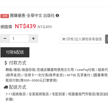
團購優惠-全華中文 出版社
促銷
NT$
439
網路價
NT$
499
(停售)加入購物車看優惠
付款&
配送
付款方式
轉帳/匯款/無摺存款/至總店購書時使用文化幣 / LinePay付款 / 超商
(綠界金流) / 信用卡一次付清(綠界金流) / AFTEE 先享後付 / [圖書專用] 
取貨付款(限500~3000元訂單使用)
配送方式
7-11超商取貨 / 全家超商取貨 / 宅配到家 / 校園書局門市取貨(取貨
折價)