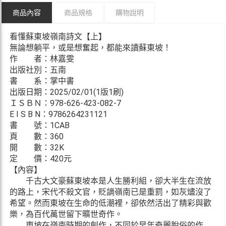
商品內容
商品規格
購物說明
看懂蘇東坡嶺南詩文【上】
無論想躺平，或是想奮起，都能來讀蘇東坡！
作 者：林嘉雯
出版社別：五南
書 系：掌中書
出版日期：2025/02/01(1版1刷)
ＩＳＢＮ：978-626-423-082-7
E I S B N：9786264231121
書 號：1CAB
頁 數：360
開 數：32K
定 價：420元
【內容】
千古大文豪蘇東坡本是人生勝利組，卻大半生在流放
的路上，宋代不殺文官，貶謫嶺南已是重罰，如灰燼沒了
希望。然而東坡在生命的低潮裡，卻依然活出了精彩與歡
樂，為百代萬世留下曠世奇作。
東坡在嶺南時期的創作，不同於早年奇麗脫俗的作