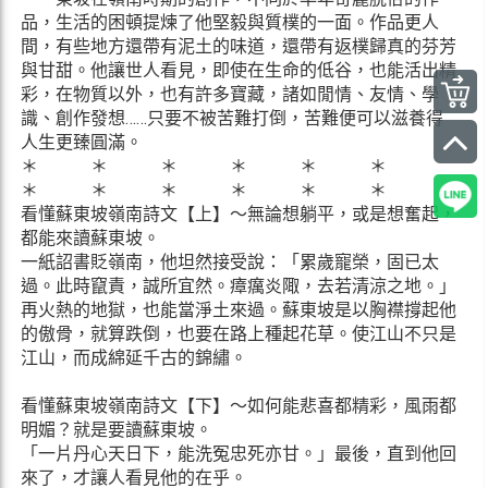
品，生活的困頓提煉了他堅毅與質樸的一面。作品更人
間，有些地方還帶有泥土的味道，還帶有返樸歸真的芬芳
與甘甜。他讓世人看見，即使在生命的低谷，也能活出精
彩，在物質以外，也有許多寶藏，諸如閒情、友情、學
識、創作發想……只要不被苦難打倒，苦難便可以滋養得
人生更臻圓滿。
＊ ＊ ＊ ＊ ＊ ＊
＊ ＊ ＊ ＊ ＊ ＊
看懂蘇東坡嶺南詩文【上】～無論想躺平，或是想奮起，
都能來讀蘇東坡。
一紙詔書貶嶺南，他坦然接受說：「累歲寵榮，固已太
過。此時竄責，誠所宜然。瘴癘炎陬，去若清涼之地。」
再火熱的地獄，也能當淨土來過。蘇東坡是以胸襟撐起他
的傲骨，就算跌倒，也要在路上種起花草。使江山不只是
江山，而成綿延千古的錦繡。
看懂蘇東坡嶺南詩文【下】～如何能悲喜都精彩，風雨都
明媚？就是要讀蘇東坡。
「一片丹心天日下，能洗冤忠死亦甘。」最後，直到他回
來了，才讓人看見他的在乎。