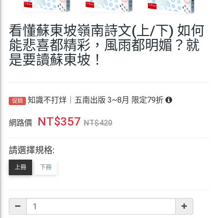
看懂蘇東坡嶺南詩文(上/下) 如何
能悲喜都精彩，風雨都明媚？就
是要讀蘇東坡！
知識不打烊｜五南出版 3~8月 限定79折
促銷
NT$
357
網路價
NT$
420
請選擇規格:
上冊
下冊