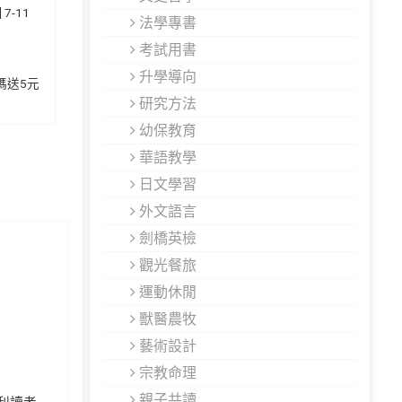
7-11
法學專書
考試用書
升學導向
加碼送5元
研究方法
幼保教育
華語教學
日文學習
外文語言
劍橋英檢
觀光餐旅
運動休閒
獸醫農牧
藝術設計
宗教命理
親子共讀