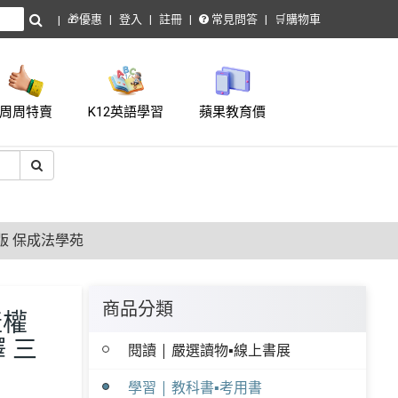
🎁優惠
登入
註冊
常見問答
🛒購物車
周周特賣
K12英語學習
蘋果教育價
版 保成法學苑
商品分類
產權
 三
閱讀 | 嚴選讀物▪線上書展
學習 | 教科書▪考用書