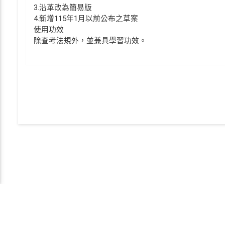
3.沿革改為簡易版
4.新增115年1月以前公布之草案
使用功效
除查考法規外，並兼具學習功效。