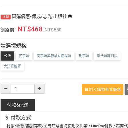
團購優惠-保成/志光 出版社
促銷
NT$
468
網路價
NT$
550
請選擇規格:
公法
民事法
商事法與智慧財產權法
刑事法
憲法法庭判決
大法官解釋
加入購物車看優惠
付款&
配送
付款方式
轉帳/匯款/無摺存款/至總店購書時使用文化幣 / LinePay付款 / 超商