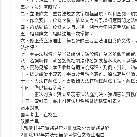
一、立法沿革：歷次增修清晰標示，易於瞭解法規沿革；
掌握立法進度時程。
二、立法條文：重要法規之文字加框呈現，以利查閱。項次
三、條文要旨：於條次後，依條文內容予以相應簡明之法
四、命題紀錄：於條文要旨之後，例示歷年國家考試紀錄
五、相關條文：相關法規一次掌握。
六、修正或立法理由：擇要選錄重要立法理由於條文後，
法批評。
七、重要法規修正草案暨說明：鑑於修正草案多係學說或
八、名詞解釋：就各該條相關法律名詞或基本概念，以簡
九、實務見解：本書收錄有司法院解釋、判例、判決、決
十、概念釐清比較表：將重要考點之較難理解或較易混淆
十一、大法官解釋：本書收錄大法官解釋解釋爭點、解釋
不同，僅供讀者參考。
十二、憲法判決：獨立呈現憲法法庭判決，強調憲法實務
十三、索引表：書末附有法規名稱暨簡稱索引表。
適用對象
國考考生、在校生
改版差異
1.新增114年實務見解並刪除部分舊實務見解
2.刪除104年前及較無參考價值之修正理由