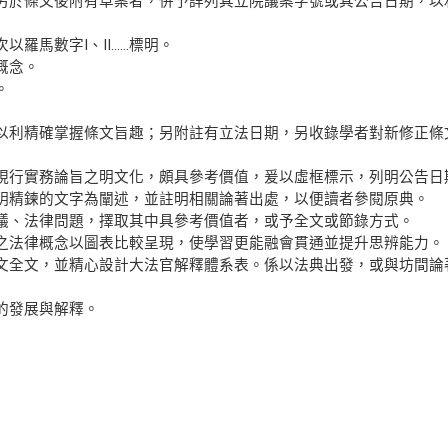
另於條文後附有草案者，併予詳列其立院議案字號或其公告日期，以
以羅馬數字Ⅰ、Ⅱ……標明。
概念。
。
以利精確掌握條文旨趣；另附註有立法日期，另收錄學者對新修正條
現行實務論旨之明文化，頗具參考價值，爰以虛框標示，列明公告日
明精鍊的文字為闡述，並註明相關論著出處，以便讀者參閱原典。
議、法律問題，擇取其中具參考價值者，或予全文或節錄方式。
之法律概念以圖表比較呈現，使學習更能融會貫通並提升思辨能力。
文全文，並精心設計大法官解釋體系表。係以法典出發，或與坊間論
的發展與解釋。