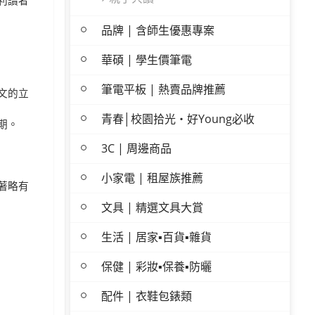
利讀者
品牌 | 含師生優惠專案
華碩 | 學生價筆電
筆電平板 | 熱賣品牌推薦
文的立
青春│校園拾光・好Young必收
期。
3C | 周邊商品
小家電 | 租屋族推薦
著略有
文具 | 精選文具大賞
生活 | 居家▪百貨▪雜貨
保健 | 彩妝▪保養▪防曬
配件 | 衣鞋包錶類