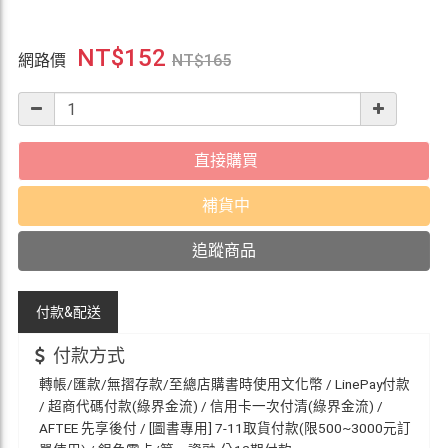
NT$
152
網路價
NT$
165
直接購買
補貨中
追蹤商品
付款&
配送
付款方式
轉帳/匯款/無摺存款/至總店購書時使用文化幣 / LinePay付款
/ 超商代碼付款(綠界金流) / 信用卡一次付清(綠界金流) /
AFTEE 先享後付 / [圖書專用] 7-11取貨付款(限500~3000元訂