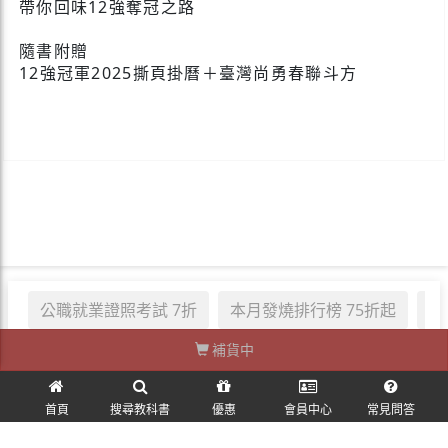
帶你回味12強奪冠之路
隨書附贈
12強冠軍2025撕頁掛曆＋臺灣尚勇春聯斗方
公職就業證照考試 7折
本月發燒排行榜 75折起
職
補貨中
首頁
搜尋教科書
優惠
會員中心
常見問答