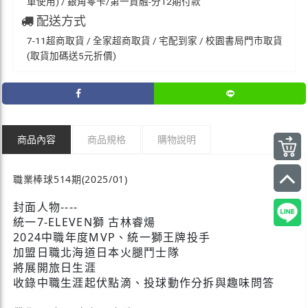
單使用) / 銀角零卡/第一資融-分12期付款
配送方式
7-11超商取貨 / 全家超商取貨 / 宅配到家 / 校園書局門市取貨
(取貨加碼送5元折價)
商品內容
商品規格
購物說明
職業棒球514期(2025/01)
封面人物----
統一7-ELEVEN獅 古林睿煬
2024中職年度MVP、統一獅王牌投手
加盟日職北海道日本火腿鬥士隊
將展開旅日生涯
收錄中職生涯起伏點滴、投球動作分拆與趣味問答