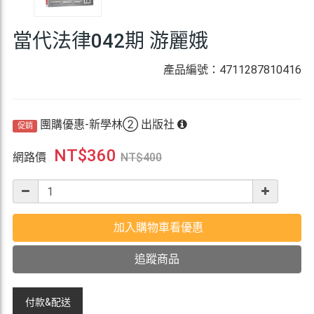
當代法律042期 游麗娥
產品編號：4711287810416
團購優惠-新學林② 出版社
促銷
NT$
360
網路價
NT$
400
加入購物車看優惠
追蹤商品
付款&
配送