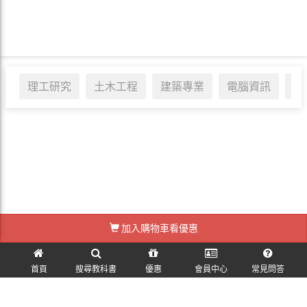
理工研究
土木工程
建築專業
電腦資訊
醫
加入購物車看優惠
訪客訂單查詢
首頁
搜尋教科書
優惠
會員中心
常見問答
麗文校園購~教科書一本免運！ © 2026 All Rights Reserved