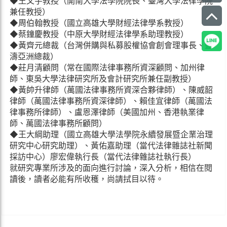
◆王文宇教授（開南大學法學院院長、臺灣大學法律學院
兼任教授）
◆周伯翰教授（國立高雄大學財經法律學系教授）
◆蔡鐘慶教授（中原大學財經法律學系助理教授）
◆黃齊元總裁（台灣併購與私募股權協會創會理事長、藍
濤亞洲總裁）
◆莊月清顧問（常在國際法律事務所資深顧問、加州律
師、東吳大學法律研究所及會計研究所兼任副教授）
◆黃帥升律師（萬國法律事務所資深合夥律師）、陳威韶
律師（萬國法律事務所資深律師）、賴佳宜律師（萬國法
律事務所律師）、盧恩澤律師（美國加州、香港執業律
師、萬國法律事務所顧問）
◆王大綱助理（國立高雄大學法學院永續發展暨企業治理
研究中心研究助理）、黃佑嘉助理（當代法律雜誌社新聞
採訪中心）廖宏偉執行長（當代法律雜誌社執行長）
就研究專業所涉及的面向進行討論，深入分析，相信在閱
讀後，讀者必能有所收穫，尚請拭目以待。