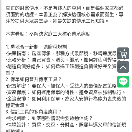
真正的財富傳承，不是有錢人的專利，而是每個家庭都必
須面對的功課。本書正為了解決這個核心需求而誕生，專
注於提供大眾最需要、卻最欠缺的傳承工具知識。
本書看點：💡解決家庭三大核心傳承痛點
1. 房地合一新制＋遺贈稅規劃
•決策指南： 房產傳承，哪種方式最節稅、移轉速度最快？
•比較分析： 自己買賣、贈與、繼承，如何評估利弊得失？
•創造負債好處多： 如何透過正確創造負債做好完全資產規
劃？
2. 保單如何晉升傳家工具？
•配置解密： 要保人、被保人、受益人的最佳配置策略。
•資產保護： 如何運用保單的特性，避免資產被強制執行。
•金流安排： 如何利用保單，為家人安排行為能力喪失後的
穩定金流。
3. 信託工具的多角度應用？
•需求判斷： 到底哪些情況需要啟動信託？
•情境設計： 買房、交稅、分財產、照顧年邁父母的信託規
劃範例。