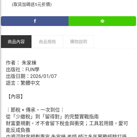
(取貨加碼送5元折價)
商品內容
商品規格
購物說明
作者： 朱家棟
出版社：FUN學
出版日期：2026/01/07
語言：繁體中文
【內容】
｜節稅 × 傳承，一次到位｜
從「少繳稅」到「留得對」的完整實戰指南
財富要規劃，才不會留下稅金與衝突；工具若用錯，愛可
能反成負擔
由資深財富規劃專家 朱家棟 老師 傾注多年實務經驗打造