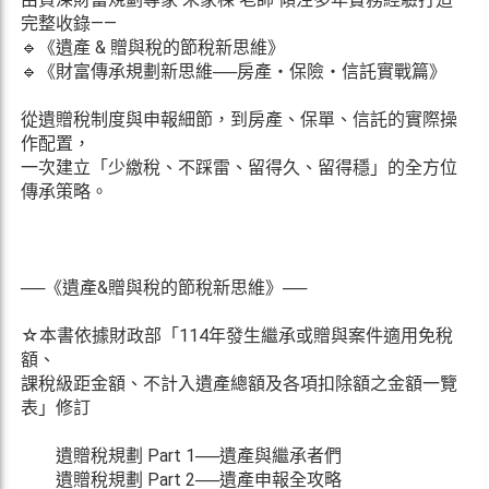
完整收錄——
🔹《遺產 & 贈與稅的節稅新思維》
🔹《財富傳承規劃新思維──房產・保險・信託實戰篇》
從遺贈稅制度與申報細節，到房產、保單、信託的實際操
作配置，
一次建立「少繳稅、不踩雷、留得久、留得穩」的全方位
傳承策略。
──《遺產&贈與稅的節稅新思維》──
☆本書依據財政部「114年發生繼承或贈與案件適用免稅
額、
課稅級距金額、不計入遺產總額及各項扣除額之金額一覽
表」修訂
遺贈稅規劃 Part 1──遺產與繼承者們
遺贈稅規劃 Part 2──遺產申報全攻略