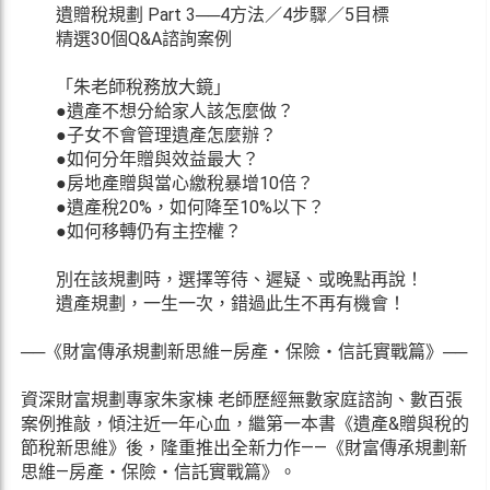
遺贈稅規劃 Part 3──4方法／4步驟／5目標
精選30個Q&A諮詢案例
「朱老師稅務放大鏡」
●遺產不想分給家人該怎麼做？
●子女不會管理遺產怎麼辦？
●如何分年贈與效益最大？
●房地產贈與當心繳稅暴增10倍？
●遺產稅20%，如何降至10%以下？
●如何移轉仍有主控權？
別在該規劃時，選擇等待、遲疑、或晚點再說！
遺產規劃，一生一次，錯過此生不再有機會！
──《財富傳承規劃新思維—房產・保險・信託實戰篇》──
資深財富規劃專家朱家棟 老師歷經無數家庭諮詢、數百張
案例推敲，傾注近一年心血，繼第一本書《遺產&贈與稅的
節稅新思維》後，隆重推出全新力作——《財富傳承規劃新
思維—房產・保險・信託實戰篇》。