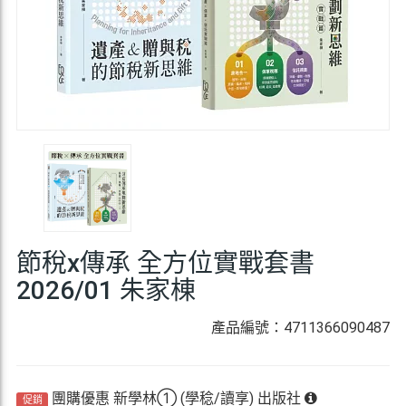
節稅x傳承 全方位實戰套書
2026/01 朱家棟
產品編號：4711366090487
團購優惠 新學林① (學稔/讀享) 出版社
促銷