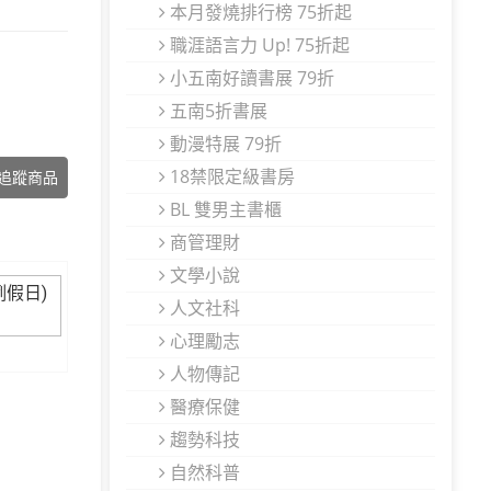
本月發燒排行榜 75折起
職涯語言力 Up! 75折起
小五南好讀書展 79折
五南5折書展
動漫特展 79折
18禁限定級書房
追蹤商品
BL 雙男主書櫃
商管理財
文學小說
例假日)
人文社科
心理勵志
人物傳記
醫療保健
趨勢科技
自然科普