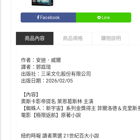
Facebook
Line
商品內容
商品規格
購物說明
作者：安迪．威爾
譯者：郭庭瑄
出版社：三采文化股份有限公司
出版日期：2026/02/05
【內容】
奧斯卡影帝提名 萊恩葛斯林 主演
【蜘蛛人：新宇宙】系列金獎得主 菲爾洛德＆克里斯
電影【極限返航】原著小說
紐約時報 讀者票選 21世紀百大小說