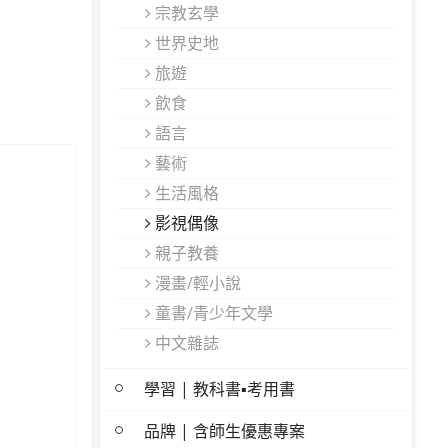
宗教玄學
世界史地
旅遊
飲食
語言
藝術
生活風格
影視偶像
親子教養
漫畫/輕小說
童書/青少年文學
中文雜誌
學習 | 教科書▪考用書
品牌 | 含師生優惠專案