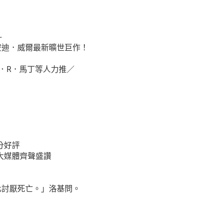
─
安迪．威爾最新曠世巨作！
．R．馬丁等人力推／
滿分好評
大媒體齊聲盛讚
化討厭死亡。」洛基問。