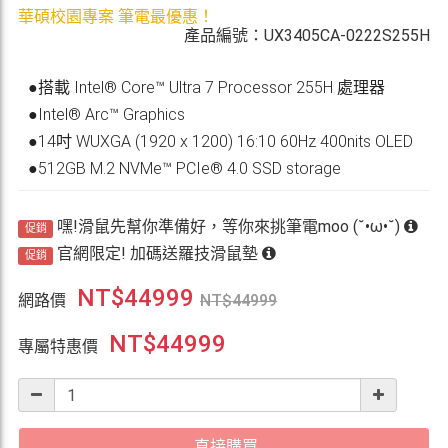
華碩校園專案 筆電最優惠！
產品編號：UX3405CA-0222S255H
●搭載 Intel® Core™ Ultra 7 Processor 255H 處理器
●Intel® Arc™ Graphics
●14吋 WUXGA (1920 x 1200) 16:10 60Hz 400nits OLED
●512GB M.2 NVMe™ PCIe® 4.0 SSD storage
嘿!滑鼠先幫你準備好，等你來挑筆電moo (˘•ω•˘)
促銷
官網限定! 加碼送羅技滑鼠墊
促銷
NT$
44999
網路價
NT$
44999
NT$
44999
專屬特惠價
直接購買