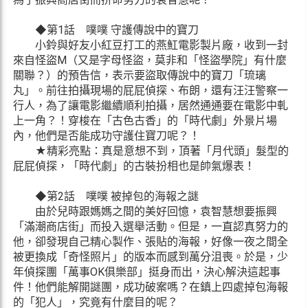
◆第1話 噗噗 守護傳說中的寶刀
小鈴與好友小紅豆打工的燕魟電影製片廠，收到一封
來自怪盜M（又是字母怪盜，莫非和「怪盜學院」有什麼
關聯？）的預告信，表示要盜取傳說中的寶刀「琉璃
丸」。前往拍攝現場的屁屁偵探、布朗，還有汪汪警察一
行人，為了讓電影繼續順利拍攝，居然通通要在電影中軋
上一角？！穿梭在「古色古香」的「時代劇」外景片場
內，他們是否能成功守護住寶刀呢？！
★精彩亮點：真是意想不到，頂著「月代頭」髮型的
屁屁偵探，「時代劇」的古裝扮相也是帥氣爆表！
◆第2話 噗噗 被掉包的海報之謎
由於兒時跟媽媽之間的美好回憶，袁智慧想要振興
「滿潮商店街」而投入選舉活動。但是，一直認真努力的
他，卻發現自己精心製作、張貼的海報，好像一夜之間全
被更換成「奇怪照片」的版本而感到萬分沮喪。於是，少
年偵探團「萬事OK俱樂部」挺身而出，決心解決這起事
件！他們能解開謎團，成功破案嗎？在鎮上四處掉包海報
的「犯人」，究竟有什麼目的呢？