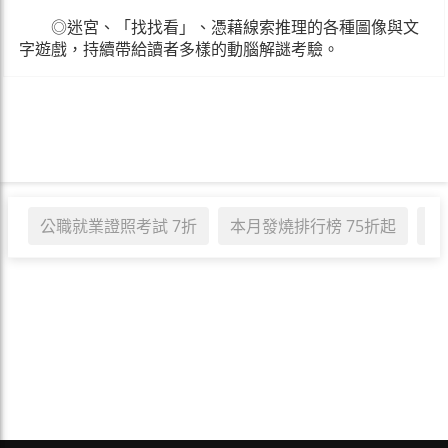
◎迷宮、「找找看」、憑藉線索推理的各種圖像與文
字遊戲，持續帶給讀者多樣的動腦解謎考驗。
公職就業證照考試 7折
本月發燒排行榜 75折起
職