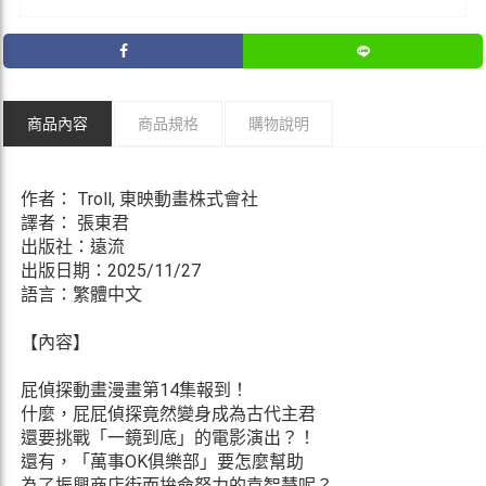
商品內容
商品規格
購物說明
作者： Troll, 東映動畫株式會社
譯者： 張東君
出版社：遠流
出版日期：2025/11/27
語言：繁體中文
【內容】
屁偵探動畫漫畫第14集報到！
什麼，屁屁偵探竟然變身成為古代主君
還要挑戰「一鏡到底」的電影演出？！
還有，「萬事OK俱樂部」要怎麼幫助
為了振興商店街而拚命努力的袁智慧呢？