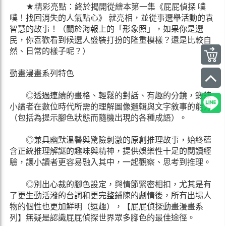
★精彩亮點：終於揭開從繪本第一集《屁屁偵探 噗
噗！找回消失的人氣點心》 就亮相，並從事選舉活動的袁
智慧的故事！（關於海報上的「形象照」，如果你是選
民，你喜歡看到候選人盛裝打扮的隆重模樣？還是比較自
然、日常的樣子呢？）
動畫漫畫系列特色
◎透過連續的畫格、輕鬆的對話、有趣的分鏡，鍛鍊
小讀者在數位時代所需的理解圖像邏輯與文字敘事的能力
（包括為提示腳色狀態而隨機出現的各種成語）。
◎兼具幽默溫馨與驚險刺激的原創推理故事，始終蘊
含正統推理解謎的趣味與精神，提供娛樂性十足的閱讀經
驗，讓小讀者更容易融入其中，一起觀察、思考到推理。
◎別出心裁的腳色設定，與情節緊密相扣，尤其是有
了更生動活潑的台詞和更完整鋪陳的劇情後，所有出場人
物的個性也更加鮮明（逗趣），【屁屁偵探動畫漫畫系
列】無疑是認識屁屁偵探世界眾多腳色的最佳途徑。