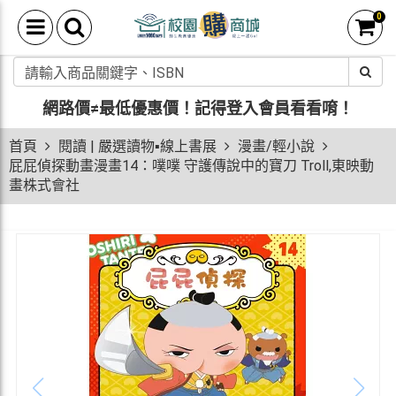
0
網路價≠最低優惠價！
記得登入會員看看唷！
首頁
閱讀 | 嚴選讀物▪線上書展
漫畫/輕小說
屁屁偵探動畫漫畫14：噗噗 守護傳說中的寶刀 Troll,東映動
畫株式會社